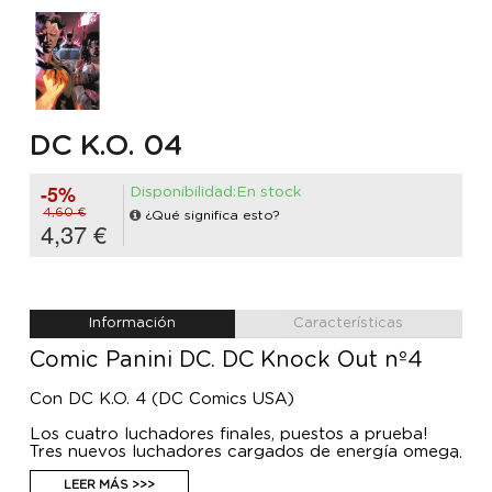
DC K.O. 04
-5%
Disponibilidad:En stock
4,60 €
¿Qué significa esto?
4,37 €
Información
Características
Comic Panini DC. DC Knock Out nº4
Con DC K.O. 4 (DC Comics USA)
Los cuatro luchadores finales, puestos a prueba!
Tres nuevos luchadores cargados de energía omega
entran en el torneo... y cambiarán la faz del Universo
DC para siempre. Además, la verdadera lealtad de
LEER MÁS >>>