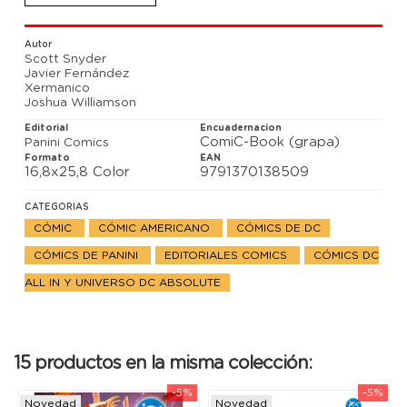
Booster Gold, el regreso de Darkseid... y una
sorpresa que llevará la batalla al siguiente nivel!
Autor
Por Scott Snyder, Joshua Williamson, Xermánico y
Scott Snyder
Javi Fernández
Javier Fernández
Xermanico
Joshua Williamson
Editorial
Encuadernacion
ComiC-Book (grapa)
Panini Comics
Formato
EAN
16,8x25,8 Color
9791370138509
CATEGORIAS
CÓMIC
CÓMIC AMERICANO
CÓMICS DE DC
CÓMICS DE PANINI
EDITORIALES COMICS
CÓMICS DC
ALL IN Y UNIVERSO DC ABSOLUTE
15 productos en la misma colección:
-5%
-5%
Novedad
Novedad