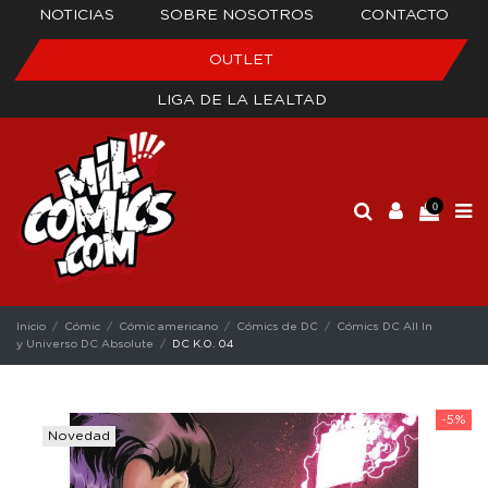
NOTICIAS
SOBRE NOSOTROS
CONTACTO
OUTLET
LIGA DE LA LEALTAD
0
Inicio
Cómic
Cómic americano
Cómics de DC
Cómics DC All In
y Universo DC Absolute
DC K.O. 04
-5%
Novedad