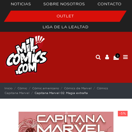
NOTICIAS
SOBRE NOSOTROS
CONTACTO
OUTLET
LIGA DE LA LEALTAD
0
Inicio
Cómic
Cómic americano
Cómics de Marvel
Cómics
Capitana Marvel
Capitana Marvel 02. Magia extraña
-5%