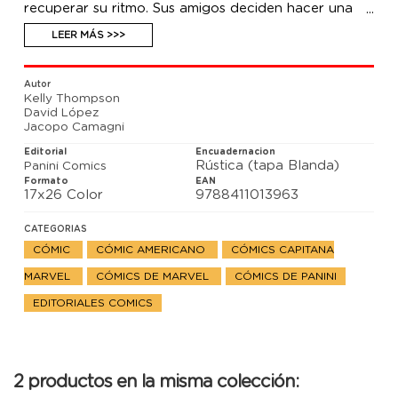
recuperar su ritmo. Sus amigos deciden hacer una
intervención que se parece mucho a una cita rápida.
Con amigos como éstos, ¿quién necesita enemigos?
LEER MÁS >>>
Autor
Kelly Thompson
David López
Jacopo Camagni
Editorial
Encuadernacion
Rústica (tapa Blanda)
Panini Comics
Formato
EAN
17x26 Color
9788411013963
CATEGORIAS
CÓMIC
CÓMIC AMERICANO
CÓMICS CAPITANA
MARVEL
CÓMICS DE MARVEL
CÓMICS DE PANINI
EDITORIALES COMICS
2 productos en la misma colección: