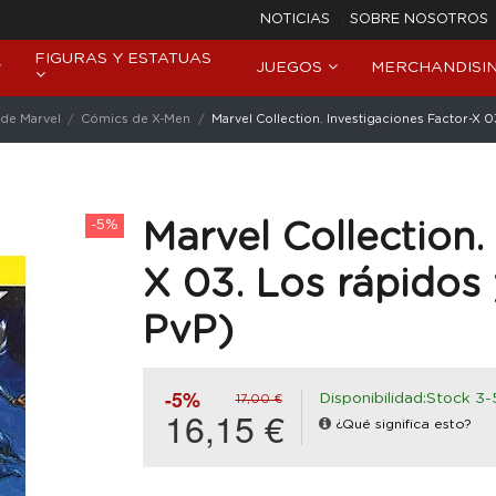
NOTICIAS
SOBRE NOSOTROS
FIGURAS Y ESTATUAS
JUEGOS
MERCHANDISI
de Marvel
Cómics de X-Men
Marvel Collection. Investigaciones Factor-X 
-5%
Marvel Collection.
X 03. Los rápidos
PvP)
-5%
Disponibilidad:Stock 3-
17,00 €
16,15 €
¿Qué significa esto?