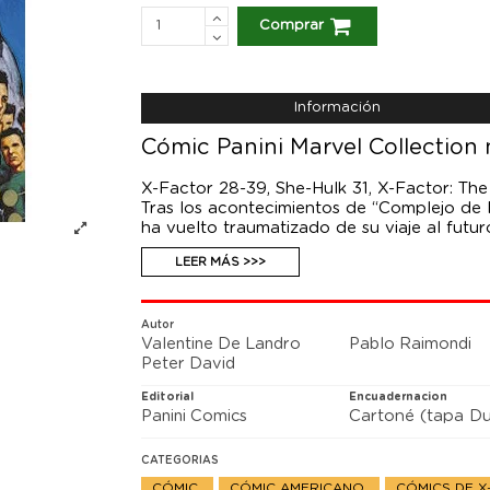
Comprar
Información
Cómic Panini Marvel Collection 
X-Factor 28-39, She-Hulk 31, X-Factor: The
Tras los acontecimientos de “Complejo de M
ha vuelto traumatizado de su viaje al futur
debe dejar el grupo para unirse a X-Force
LEER MÁS >>>
porque la Invasión Skrull supone su siguien
Autor
Valentine De Landro
Pablo Raimondi
Peter David
Editorial
Encuadernacion
Panini Comics
Cartoné (tapa Du
CATEGORIAS
CÓMIC
CÓMIC AMERICANO
CÓMICS DE 