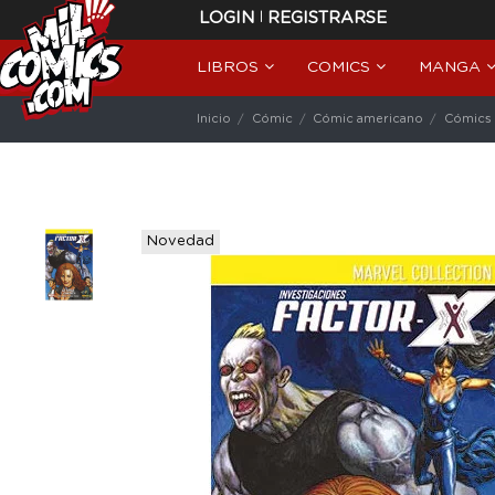
|
LOGIN
REGISTRARSE
LIBROS
COMICS
MANGA
Inicio
Cómic
Cómic americano
Cómics 
Novedad