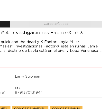
Características
nº 4. Investigaciones Factor-X nº 3
 quick and the dead y X-Factor: Layla Miller
esías”, Investigaciones Factor-X está en ruinas. Jamie
o; el destino de Layla está en el aire; y Loba Venenosa
... pero todos tendrán que recomponerse con rapidez,
te desafío.
Larry Stroman
EAN
ra)
9791370131944
X-MEN
CÓMICS DE MARVEL
CÓMICS DE PANINI