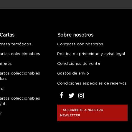
Cartas
Sobre nosotros
 mesa temáticos
Contacte con nosotros
artas coleccionables
Política de privacidad y aviso legal
liares
Condiciones de venta
artas coleccionables
Gastos de envío
ders
Condiciones especiales de reservas
rol
artas coleccionables
ght
SUSCRÍBETE A NUESTRA
r
NEWLETTER