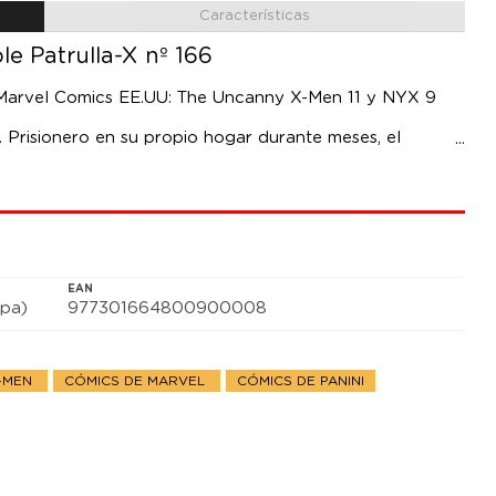
Características
le Patrulla-X nº 166
e Marvel Comics EE.UU: The Uncanny X-Men 11 y NYX 9
 Prisionero en su propio hogar durante meses, el
llevará a lo largo de todo el país. ¿Qué harán sus
o o matarlo? La Patrulla-X de Luisiana se ve forzada a
onar a su más querido amigo.
EAN
pa)
977301664800900008
X-MEN
CÓMICS DE MARVEL
CÓMICS DE PANINI