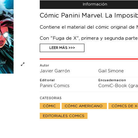
Información
Cómic Panini Marvel. La Imposib
Contiene el material del cómic original d
Con "Fuga de X", primera y segunda parte.
Profesor-X ha emprendido una fuga que le 
LEER MÁS >>>
antiguos alumnos? ¿Protegerle, recapturarl
aliarse con un antiguo enemigo para traici
Autor
Javier Garrón
Gail Simone
Editorial
Encuadernacion
Panini Comics
ComiC-Book (gra
CATEGORIAS
CÓMIC
CÓMIC AMERICANO
CÓMICS DE 
EDITORIALES COMICS