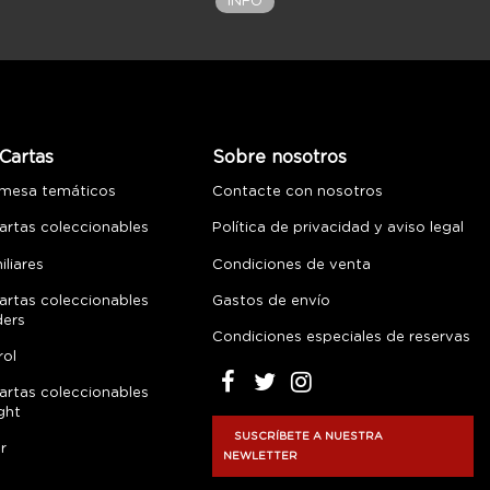
INFO
Cartas
Sobre nosotros
 mesa temáticos
Contacte con nosotros
artas coleccionables
Política de privacidad y aviso legal
liares
Condiciones de venta
artas coleccionables
Gastos de envío
ders
Condiciones especiales de reservas
rol
artas coleccionables
ght
SUSCRÍBETE A NUESTRA
r
NEWLETTER