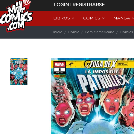
|
LOGIN
REGISTRARSE
LIBROS
COMICS
MANGA
Inicio
Cómic
Cómic americano
Cómics 