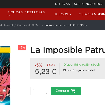
NOTICIAS
SOBRE NOSOTROS
FIGURAS Y ESTATUAS
JUEGOS
MERCHANDISI
de Marvel
Cómics de X-Men
La Imposible Patrulla-X 08 (166)
-5%
La Imposible Patru
-5%
Disponibilidad:En stock
5,50 €
5,23 €
¿Qué significa esto?
Comprar