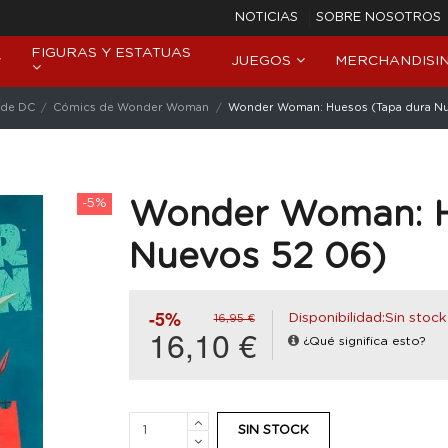
NOTICIAS
SOBRE NOSOTROS
FIGURAS Y ESTATUAS
JUEGOS
MERCHANDISI
 de DC
Cómics de Wonder Woman
Wonder Woman: Huesos (Tapa dura Nu
-5%
Wonder Woman: H
Nuevos 52 06)
-5%
Disponibilidad:Sin stock
16,95 €
16,10 €
¿Qué significa esto?
SIN STOCK