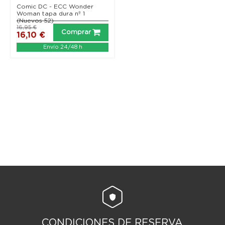
01)
Comic DC - ECC Wonder
Woman tapa dura nº 1
(Nuevos 52)
16,95 €
Comprar
16,10 €
Envío 24/48 h
CONDICIONES DE RESERVA