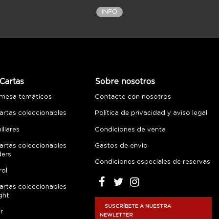
INFO
Cartas
Sobre nosotros
 mesa temáticos
Contacte con nosotros
artas coleccionables
Política de privacidad y aviso legal
liares
Condiciones de venta
artas coleccionables
Gastos de envío
ders
Condiciones especiales de reservas
rol
artas coleccionables
ght
SUSCRÍBETE A NUESTRA
r
NEWLETTER