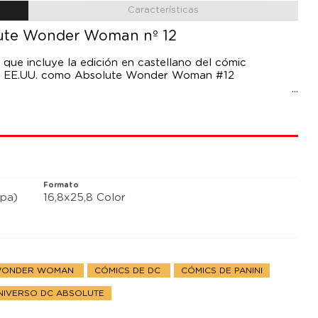
Características
lute Wonder Woman nº 12
ue incluye la edición en castellano del cómic
en EE.UU. como Absolute Wonder Woman #12
n, porque puede que se cumpla. En compañías
rocede a realizar sus movimientos finales en el
didas serán demoledoras.
Formato
pa)
16,8x25,8 Color
 WONDER WOMAN
CÓMICS DE DC
CÓMICS DE PANINI
UNIVERSO DC ABSOLUTE