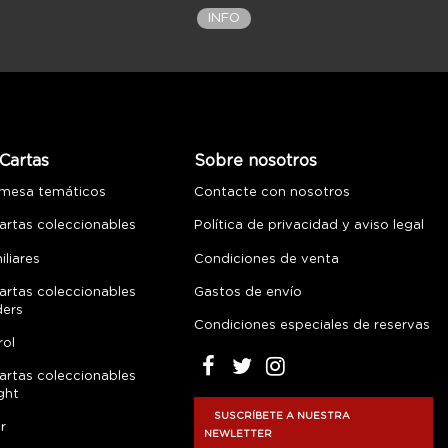
INFO
Cartas
Sobre nosotros
 mesa temáticos
Contacte con nosotros
artas coleccionables
Política de privacidad y aviso legal
liares
Condiciones de venta
artas coleccionables
Gastos de envío
ders
Condiciones especiales de reservas
rol
artas coleccionables
ght
SUSCRÍBETE A NUESTRA
r
NEWLETTER