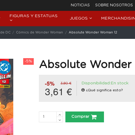
NOTICIAS
SOBRE NOSOTROS
FIGURAS Y ESTATUAS
JUEGOS
MERCHANDISI
 de DC
Cómics de Wonder Woman
Absolute Wonder Woman 12
-5%
Absolute Wonder
-5%
Disponibilidad:En stock
3,80 €
3,61 €
¿Qué significa esto?
Comprar