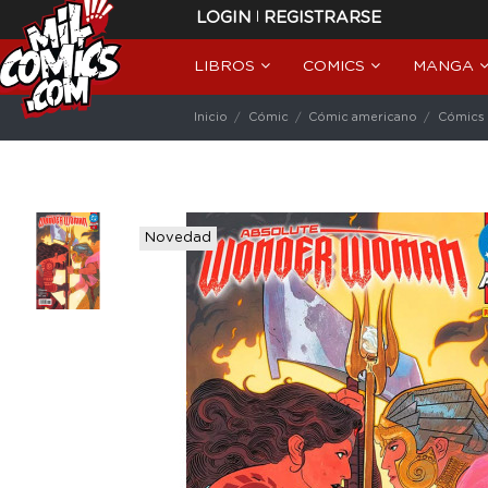
|
LOGIN
REGISTRARSE
LIBROS
COMICS
MANGA
Inicio
Cómic
Cómic americano
Cómics
Novedad