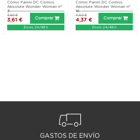
Cómic Panini DC Comics.
Cómic Panini DC Comics.
Absolute Wonder Woman nº
Absolute Wonder Woman nº
3
16
3,80 €
4,60 €
Comprar
Comprar
3,61 €
4,37 €
Envío 24/48 h
Envío 24/48 h
GASTOS DE ENVÍO