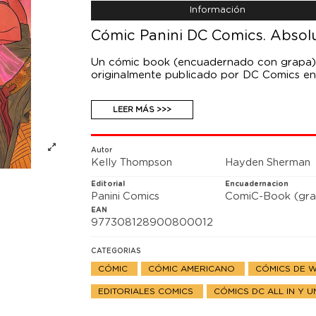
Información
Cómic Panini DC Comics. Abso
Un cómic book (encuadernado con grapa) q
originalmente publicado por DC Comics 
Cuidado con lo que deseas, Wonder Woma
LEER MÁS >>>
sorprendentes, pero no indeseadas, Diana p
laberinto. Incluso si logra vencer, las pér
Autor
Kelly Thompson
Hayden Sherman
Editorial
Encuadernacion
Panini Comics
ComiC-Book (gra
EAN
977308128900800012
CATEGORIAS
CÓMIC
CÓMIC AMERICANO
CÓMICS DE
EDITORIALES COMICS
CÓMICS DC ALL IN Y 