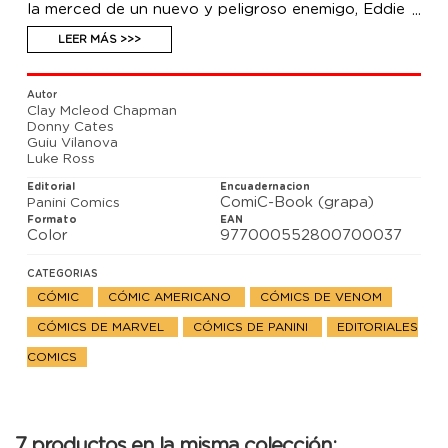
la merced de un nuevo y peligroso enemigo, Eddie
debe tomar una decisión imposible. Además, la
historia que enlaza el final de Imperio con el
LEER MÁS >>>
comienzo de El Rey de Negro.
Autor
Clay Mcleod Chapman
Donny Cates
Guiu Vilanova
Luke Ross
Editorial
Encuadernacion
ComiC-Book (grapa)
Panini Comics
Formato
EAN
Color
977000552800700037
CATEGORIAS
CÓMIC
CÓMIC AMERICANO
CÓMICS DE VENOM
CÓMICS DE MARVEL
CÓMICS DE PANINI
EDITORIALES
COMICS
7 productos en la misma colección: