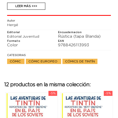
entrañable científico inventor sabio y despistado, al
que luego volveremos a encontrar en las siguientes
LEER MÁS >>>
aventuras de Tintín, y que pasará a ser uno de sus
buenos amigos.
Autor
Hergé
Editorial
Encuadernacion
Rústica (tapa Blanda)
Editorial Juventud
Formato
EAN
Color
9788426113993
CATEGORIAS
CÓMIC
CÓMIC EUROPEO
CÓMICS DE TINTÍN
12 productos en la misma colección:
-5%
-5%