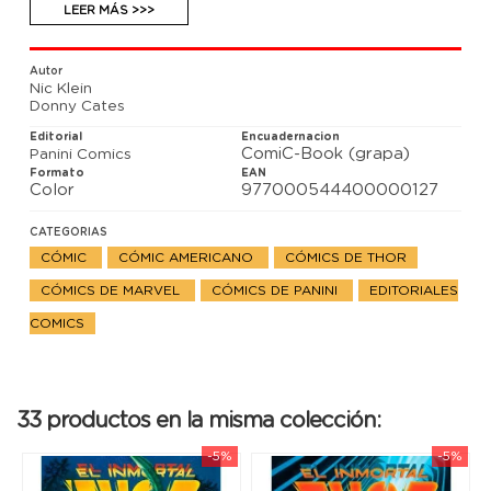
está a punto de desatarse.
LEER MÁS >>>
Autor
Nic Klein
Donny Cates
Editorial
Encuadernacion
ComiC-Book (grapa)
Panini Comics
Formato
EAN
Color
977000544400000127
CATEGORIAS
CÓMIC
CÓMIC AMERICANO
CÓMICS DE THOR
CÓMICS DE MARVEL
CÓMICS DE PANINI
EDITORIALES
COMICS
33 productos en la misma colección:
-5%
-5%