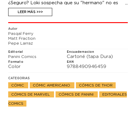
¿Seguro? Loki sospecha que su "hermano" no es
quien dice ser y está decidido a encontrar la verdad.
El Dios de las Mentiras ha de recurrir a Donald Blake
LEER MÁS >>>
para resolver el misterio.
Autor
Pasqal Ferry
Matt Fraction
Pepe Larraz
Editorial
Encuadernacion
Cartoné (tapa Dura)
Panini Comics
Formato
EAN
Color
9788490946459
CATEGORIAS
CÓMIC
CÓMIC AMERICANO
CÓMICS DE THOR
CÓMICS DE MARVEL
CÓMICS DE PANINI
EDITORIALES
COMICS