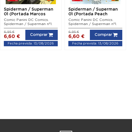
Spiderman / Superman
Spiderman / Superman
01 (Portada Marcos
01 (Portada Peach
Martín)
Momoko)
Comic Panini DC Comics.
Comic Panini DC Comics.
Spiderman / Superman nº1.
Spiderman / Superman nº1.
6,95 €
6,95 €
Comprar
Comprar
6,60 €
6,60 €
Fecha prevista: 13/08/2026
Fecha prevista: 13/08/2026