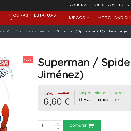
NOTICIAS
SOBRE NOSOTROS
FIGURAS Y ESTATUAS
JUEGOS
MERCHANDISI
 de DC
Cómics de Superman
Superman / Spiderman 01 (Portada Jorge J
-5%
Superman / Spide
Jiménez)
-5%
Disponibilidad:En stock
6,95 €
6,60 €
¿Qué significa esto?
Comprar