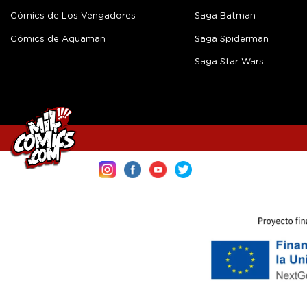
Cómics de Los Vengadores
Saga Batman
Cómics de Aquaman
Saga Spiderman
Saga Star Wars