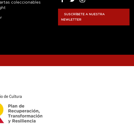
artas coleccionables
ght
SUSCRÍBETE A NUESTRA
r
NEWLETTER