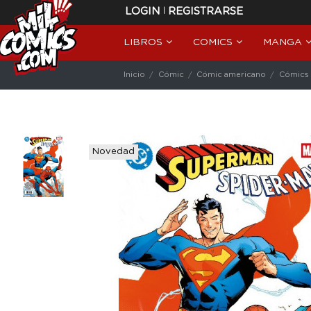
|
LOGIN
REGISTRARSE
LIBROS
COMICS
MANGA
Inicio
Cómic
Cómic americano
Cómics
Novedad