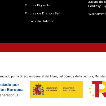
Juego de c
Figuras Figuarts
Fantasy Fli
Figuras de Dragon Ball
Warhamme
Funkos de Batman