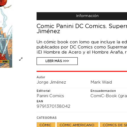
Información
Comic Panini DC Comics. Super
Jiménez
Un cómic book con lomo que incluye la edi
publicados por DC Comics como Superman
¡El Hombre de Acero y el Hombre Araña, r
persiguen la misma noticia, los periodista
LEER MÁS >>>
que podría cambiar el mundo... especialme
Waid y Jorge Jiménez firman esta aventura,
centradas en personajes de las respectiva
crossovers entre las dos grandes.
Autor
Jorge Jiménez
Mark Waid
Editorial
Encuadernacion
Panini Comics
ComiC-Book (gra
EAN
9791370138042
CATEGORIAS
CÓMIC
CÓMIC AMERICANO
CÓMICS DE 