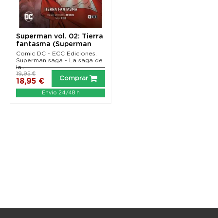
Superman vol. 02: Tierra
fantasma (Superman
saga - La saga de...
Comic DC - ECC Ediciones.
Superman saga - La saga de
la...
19,95 €
Comprar
18,95 €
Envío 24/48 h