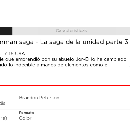
Características
rman saga - La saga de la unidad parte 3
s. 7-15 USA
iaje que emprendió con su abuelo Jor-El lo ha cambiado.
rido lo indecible a manos de elementos como el
n no ha perdido un ápice de humanidad, como seguirá
tá a punto de meterse toda su familia, incluidos Krypto
on Kent al espacio al principio de su etapa en las
 volumen lo recupera para una epopeya espacial que
Brandon Peterson
acados como Ivan Reis o Brandon Peterson. El
dis
Superboy no fue casualidad, ya que todo formaba parte
flamante Legión de Superhéroes. No obstante, ¿cómo
Formato
presente de la superfamilia y con el polémico pasado de
ra)
Color