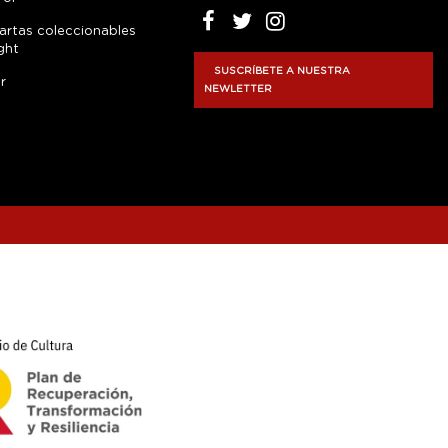
artas coleccionables
ght
SUSCRÍBETE A NUESTRA
r
NEWLETTER