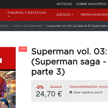
NOTICIAS
SOBRE NOSOTROS
FIGURAS Y ESTATUAS
JUEGOS
MERCHANDISI
 de DC
Cómics de Superman
Superman vol. 03: La Casa de El (Superman sa
-5%
Superman vol. 03:
(Superman saga - 
parte 3)
-5%
Disponibilidad:Sin stock
26,00 €
24,70 €
¿Qué significa esto?