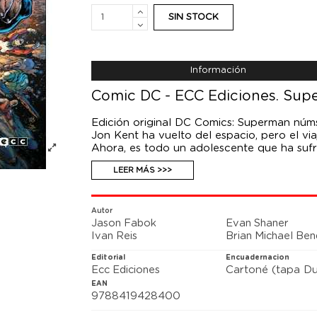
SIN STOCK
Información
Comic DC - ECC Ediciones. Supe
Edición original DC Comics: Superman núm
Jon Kent ha vuelto del espacio, pero el v
Ahora, es todo un adolescente que ha suf
Sindicato del Crimen. A pesar de todo, Jo
LEER MÁS >>>
demostrando durante el conflicto en que es
y Supergirl...
El guionista Brian Michael Bendis envió a J
aventuras del Hombre de Acero, y en este
Autor
Jason Fabok
Evan Shaner
cuenta con el dibujo de autores tan dest
Ivan Reis
Brian Michael Ben
crecimiento aparentemente acelerado de 
del plan del autor de introducirlo en la 
Editorial
Encuadernacion
encajaría el contexto de la Legión con el 
Ecc Ediciones
Cartoné (tapa Du
Jor-El? ¡Descúbrelo en La Casa de El!
EAN
9788419428400