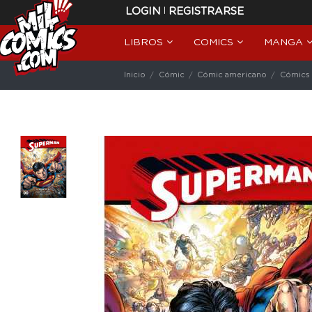
|
LOGIN
REGISTRARSE
LIBROS
COMICS
MANGA
Inicio
Cómic
Cómic americano
Cómics