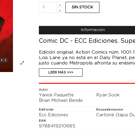
SIN STOCK
Información
Comic DC - ECC Ediciones. Supe
Edición original: Action Comics núm. 1001
Lois Lane ya no está en el Daily Planet, p
justo cuando Metropolis afronta su enésim
que Superman también está investigando si
LEER MÁS >>>
organización conocida como la Mafia Invis
ciudad a espaldas de un héroe cuyos miemb
poco, cuentan con un activo capaz de pon
Autor
Yanick Paquette
Ryan Sook
Brian Michael Bendis
Editorial
Encuadernacion
Ecc Ediciones
Cartoné (tapa Du
EAN
9788419210685