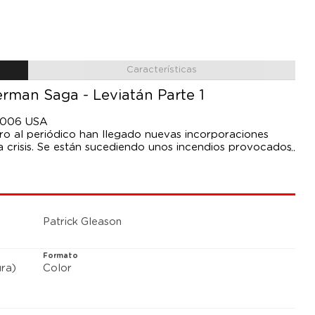
Características
rman Saga - Leviatán Parte 1
-1006 USA
ero al periódico han llegado nuevas incorporaciones
a crisis. Se están sucediendo unos incendios provocados
n saber que corre un gravísimo peligro. Y es que una
ible ha estado controlando los bajos fondos de la
ros ni siquiera nombran en voz alta. Y por si fuera
er contra las cuerdas al Hombre de Acero.
Patrick Gleason
Formato
ra)
Color