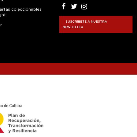
artas coleccionables
ght
SUSCRÍBETE A NUESTRA
r
NEWLETTER