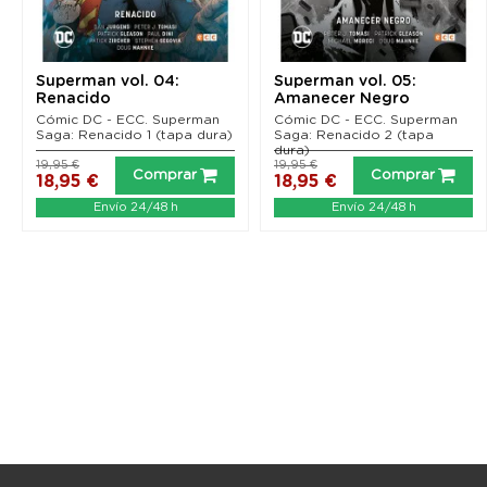
Superman vol. 04:
Superman vol. 05:
Renacido
Amanecer Negro
Cómic DC - ECC. Superman
Cómic DC - ECC. Superman
Saga: Renacido 1 (tapa dura)
Saga: Renacido 2 (tapa
dura)
19,95 €
19,95 €
Comprar
Comprar
18,95 €
18,95 €
Envío 24/48 h
Envío 24/48 h