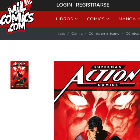
|
LOGIN
REGISTRARSE
LIBROS
COMICS
MANGA
Inicio
Cómic
Cómic americano
Cómics