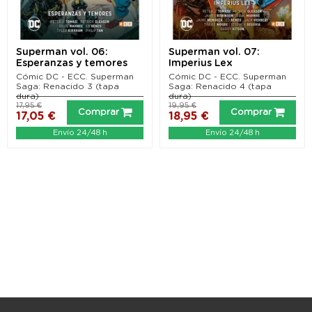
Superman vol. 06:
Superman vol. 07:
Esperanzas y temores
Imperius Lex
Cómic DC - ECC. Superman
Cómic DC - ECC. Superman
Saga: Renacido 3 (tapa
Saga: Renacido 4 (tapa
dura)
dura)
17,95 €
19,95 €
Comprar
Comprar
17,05 €
18,95 €
Envío 24/48 h
Envío 24/48 h