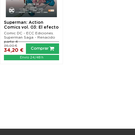
Superman: Action
Comics vol. 03: El efecto
Oz
Comic DC - ECC Ediciones.
Superman Saga - Renacido
parte 4
36,00 €
Comprar
34,20 €
Envío 24/48 h