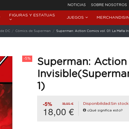
NOTICIAS
SOBRE NOSOTROS
FIGURAS Y ESTATUAS
JUEGOS
MERCHANDISI
 de DC
Cómics de Superman
Superman: Action Comics vol. 01: La Mafia In
-5%
Superman: Action 
Invisible(Superma
1)
-5%
Disponibilidad:Sin stock
18,95 €
18,00 €
¿Qué significa esto?