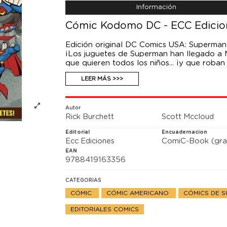
Información
Cómic Kodomo DC - ECC Edicion
Edición original DC Comics USA: Superma
¡Los juguetes de Superman han llegado a Me
que quieren todos los niños... ¡y que roban
Estos juguetes están jugando a un juego m
LEER MÁS >>>
Autor
Rick Burchett
Scott Mccloud
Editorial
Encuadernacion
Ecc Ediciones
ComiC-Book (gra
EAN
9788419163356
CATEGORIAS
CÓMIC
CÓMIC AMERICANO
CÓMICS DE 
EDITORIALES COMICS