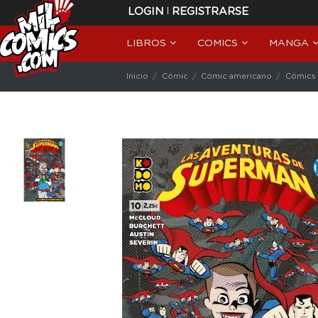
|
LOGIN
REGISTRARSE
LIBROS
COMICS
MANGA
Inicio
Cómic
Cómic americano
Cómics