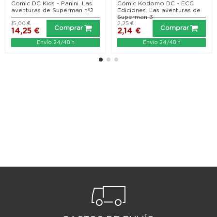
Comic DC Kids - Panini. Las
Cómic Kodomo DC - ECC
aventuras de Superman nº2
Ediciones. Las aventuras de
Superman 3
15,00 €
2,25 €
Comprar
Comprar
14,25 €
2,14 €
Envío 24/48 h
Envío 24/48 h