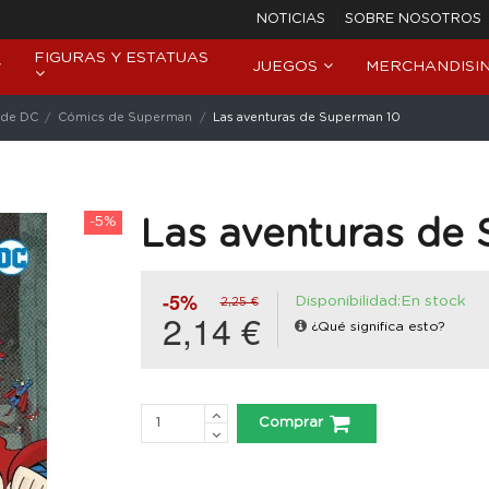
NOTICIAS
SOBRE NOSOTROS
FIGURAS Y ESTATUAS
JUEGOS
MERCHANDISI
 de DC
Cómics de Superman
Las aventuras de Superman 10
-5%
Las aventuras de
-5%
Disponibilidad:En stock
2,25 €
2,14 €
¿Qué significa esto?
Comprar