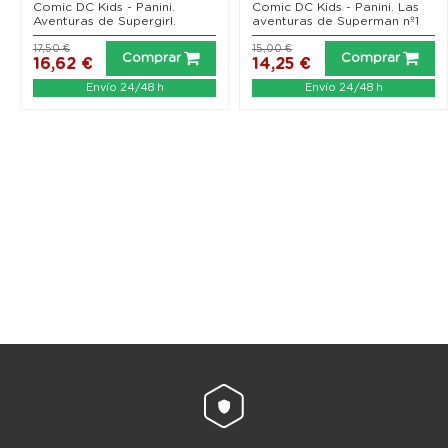
Comic DC Kids - Panini.
Comic DC Kids - Panini. Las
Aventuras de Supergirl.
aventuras de Superman nº1
17,50 €
15,00 €
Comprar
Comprar
16,62 €
14,25 €
Envío 24/48 h
Envío 24/48 h