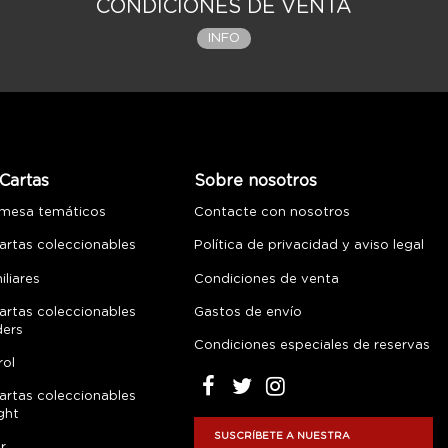
CONDICIONES DE VENTA
INFO
Cartas
Sobre nosotros
 mesa temáticos
Contacte con nosotros
artas coleccionables
Política de privacidad y aviso legal
liares
Condiciones de venta
artas coleccionables
Gastos de envío
ders
Condiciones especiales de reservas
rol
artas coleccionables
ght
SUSCRÍBETE A NUESTRA
r