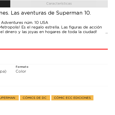
Características
es. Las aventuras de Superman 10.
n Adventures núm. 10 USA
tropolis! Es el regalo estrella. Las figuras de acción
 el dinero y las joyas en hogares de toda la ciudad!
uy peligroso.
Formato
pa)
Color
SUPERMAN
CÓMICS DE DC
CÓMIC ECC EDICIONES