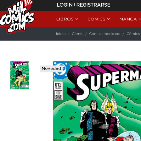
|
LOGIN
REGISTRARSE
LIBROS
COMICS
MANGA
Inicio
Cómic
Cómic americano
Cómics
Novedad