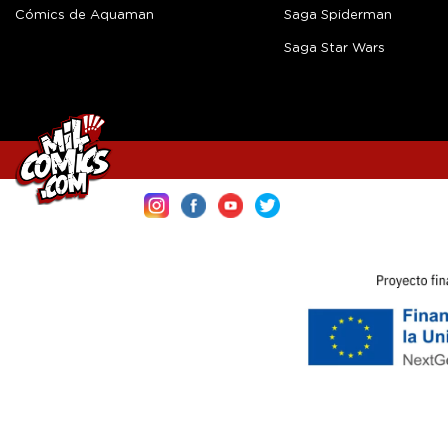
Cómics de Aquaman
Saga Spiderman
Saga Star Wars