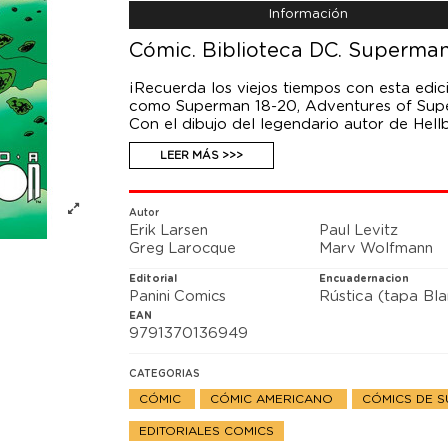
Información
Cómic. Biblioteca DC. Superman
¡Recuerda los viejos tiempos con esta edic
como Superman 18-20, Adventures of Supe
Con el dibujo del legendario autor de Hell
LEER MÁS >>>
Un alucinante viaje al planeta natal de S
Byrne y dibujos de un joven Mike Mignola. 
como pocas han hecho. Además, este volum
#600 USA, con el famoso beso entre Su
Autor
Erik Larsen
Paul Levitz
Greg Larocque
Marv Wolfmann
Editorial
Encuadernacion
Panini Comics
Rústica (tapa Bl
EAN
9791370136949
CATEGORIAS
CÓMIC
CÓMIC AMERICANO
CÓMICS DE 
EDITORIALES COMICS