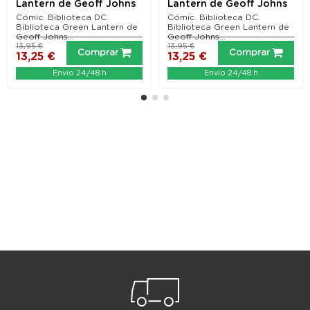
Lantern de Geoff Johns
Lantern de Geoff Johns
05
06
Cómic. Biblioteca DC.
Cómic. Biblioteca DC.
Biblioteca Green Lantern de
Biblioteca Green Lantern de
Geoff Johns...
Geoff Johns...
13,95 €
13,95 €
Comprar
Comprar
13,25 €
13,25 €
Envío 24/48 h
Envío 24/48 h