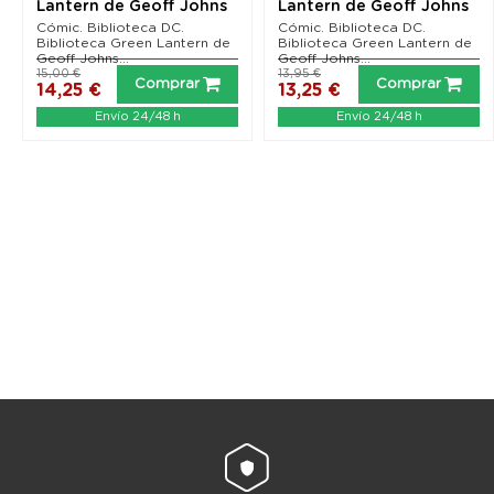
Lantern de Geoff Johns
Lantern de Geoff Johns
01
04
Cómic. Biblioteca DC.
Cómic. Biblioteca DC.
Biblioteca Green Lantern de
Biblioteca Green Lantern de
Geoff Johns...
Geoff Johns...
15,00 €
13,95 €
Comprar
Comprar
14,25 €
13,25 €
Envío 24/48 h
Envío 24/48 h