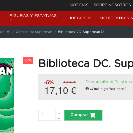
NOTICIAS
SOBRE NOSOTROS
FIGURAS Y ESTATUAS
JUEGOS
MERCHANDISI
 de DC
Cómics de Superman
Biblioteca DC. Superman 12
-5%
Biblioteca DC. Su
-5%
Disponibilidad:En stock
18,00 €
17,10 €
¿Qué significa esto?
Comprar