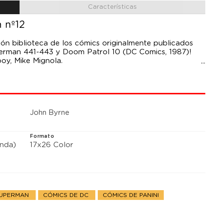
Características
 nº12
ión biblioteca de los cómics originalmente publicados
rman 441-443 y Doom Patrol 10 (DC Comics, 1987)!
boy, Mike Mignola.
uperman. Llega Mundo de Krypton, con guiones de John
Una historia que define y sienta las bases de Superman
en incluye un número especial mítico, Action Comics
perman y Wonder Woman.
John Byrne
Formato
anda)
17x26 Color
SUPERMAN
CÓMICS DE DC
CÓMICS DE PANINI