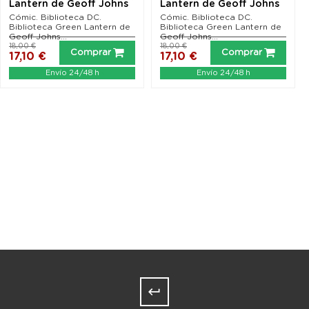
Lantern de Geoff Johns
Lantern de Geoff Johns
10
13
Cómic. Biblioteca DC.
Cómic. Biblioteca DC.
Biblioteca Green Lantern de
Biblioteca Green Lantern de
Geoff Johns...
Geoff Johns...
18,00 €
18,00 €
Comprar
Comprar
17,10 €
17,10 €
Envío 24/48 h
Envío 24/48 h