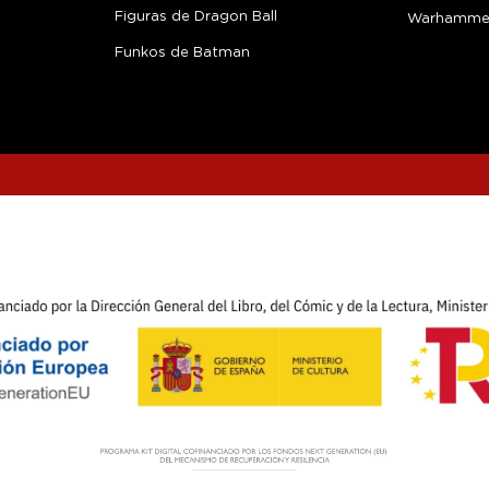
Figuras de Dragon Ball
Warhamme
Funkos de Batman