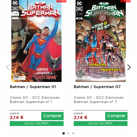
Batman / Superman 01
Batman / Superman 07
Cómic DC - ECC Ediciones.
Cómic DC - ECC Ediciones.
Batman Superman nº 1
Batman Superman nº 7
2,25 €
2,25 €
Comprar
Comprar
2,14 €
2,14 €
Envío 24/48 h
Envío 24/48 h