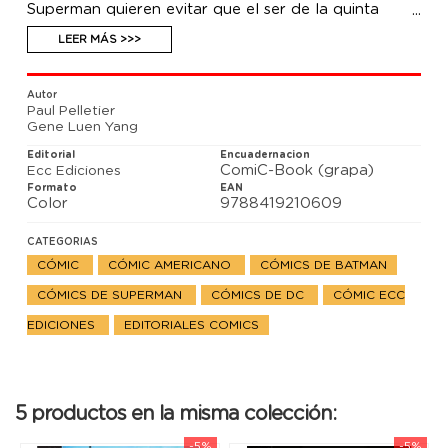
Superman quieren evitar que el ser de la quinta
dimensión ponga patas arriba la existencia, van a
tener que recurrir a algunos aliados inesperados.
LEER MÁS >>>
Autor
Paul Pelletier
Gene Luen Yang
Editorial
Encuadernacion
ComiC-Book (grapa)
Ecc Ediciones
Formato
EAN
Color
9788419210609
CATEGORIAS
CÓMIC
CÓMIC AMERICANO
CÓMICS DE BATMAN
CÓMICS DE SUPERMAN
CÓMICS DE DC
CÓMIC ECC
EDICIONES
EDITORIALES COMICS
5 productos en la misma colección:
-5%
-5%