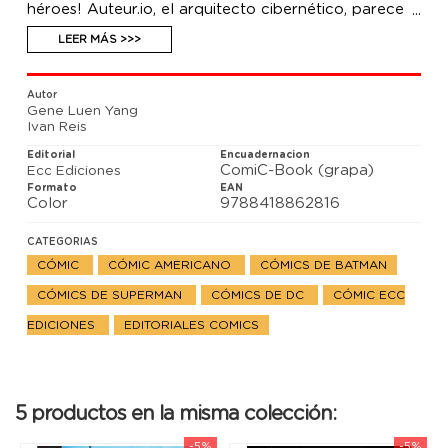
héroes! Auteur.io, el arquitecto cibernético, parece
llevar mucha ventaja. Para empeorar las cosas, ¡la
magia entra en escena! Descubre la oscura y
LEER MÁS >>>
retorcida historia del demonio de las profundidades:
¡Etrigan!
Autor
Gene Luen Yang
Ivan Reis
Editorial
Encuadernacion
ComiC-Book (grapa)
Ecc Ediciones
Formato
EAN
Color
9788418862816
CATEGORIAS
CÓMIC
CÓMIC AMERICANO
CÓMICS DE BATMAN
CÓMICS DE SUPERMAN
CÓMICS DE DC
CÓMIC ECC
EDICIONES
EDITORIALES COMICS
5 productos en la misma colección:
-5%
-5%