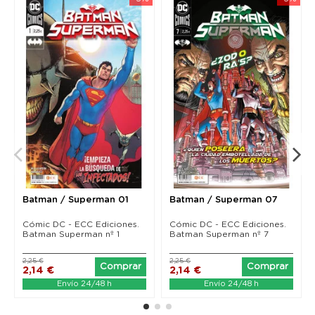
Batman / Superman 01
Batman / Superman 07
Cómic DC - ECC Ediciones.
Cómic DC - ECC Ediciones.
Batman Superman nº 1
Batman Superman nº 7
2,25 €
2,25 €
Comprar
Comprar
2,14 €
2,14 €
Envío 24/48 h
Envío 24/48 h