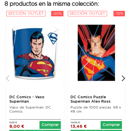
8 productos en la misma colección:
SECCIÓN: OUTLET
-20%
SECCIÓN: OUTLET
-10%
DC Comics - Vaso
DC Comics Puzzle
Superman
Superman Alex Ross
Vaso de Superman. DC
Puzzle de 1000 piezas. 68 x
Comics.
48 cm
9,99 €
14,95 €
Comprar
Comprar
8,00 €
13,46 €