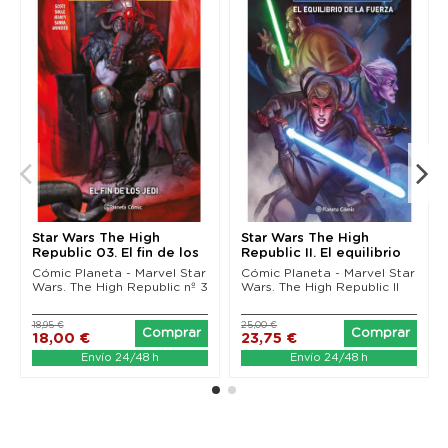
Star Wars The High
Star Wars The High
Republic 03. El fin de los
Republic II. El equilibrio
Jedi
de la fuerza
Cómic Planeta - Marvel Star
Cómic Planeta - Marvel Star
Wars. The High Republic nº 3
Wars. The High Republic II
18,95 €
25,00 €
Comprar
Comprar
18,00 €
23,75 €
Envío 24/48 h
Envío 24/48 h