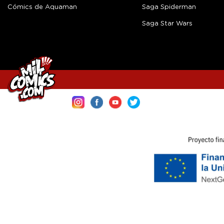
Cómics de Aquaman
Saga Spiderman
Saga Star Wars