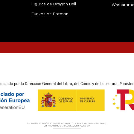
Figuras de Dragon Ball
Warhamme
Funkos de Batman