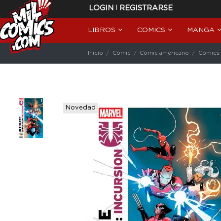
|
LOGIN
REGISTRARSE
LIBROS
COMICS
MANGA
Inicio
Cómic
Cómic americano
Cómics 
Novedad