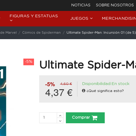
NOTICIAS
SOBRE NOSOTROS
FIGURAS Y ESTATUAS
JUEGOS
MERCHANDISI
de Marvel
Cómics de Spiderman
Ultimate Spider-Man: Incursión 01 (de 5)
-5%
Ultimate Spider-Ma
-5%
Disponibilidad:En stock
4,60 €
4,37 €
¿Qué significa esto?
Comprar