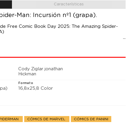
Características
pider-Man: Incursión nº1 (grapa).
al de Free Comic Book Day 2025: The Amazing Spider-
A)
ie, viaje al Universo Ultimate, Spider-Man debe seguir
arse con el nuevo Peter Parker, en lo que no es más que el
nuevo mundo.
Cody Ziglar jonathan
Hickman
Formato
pa)
16,8x25,8 Color
SPIDERMAN
CÓMICS DE MARVEL
CÓMICS DE PANINI