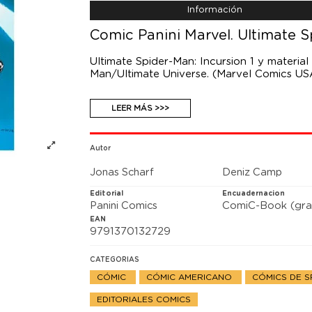
Información
Comic Panini Marvel. Ultimate S
Ultimate Spider-Man: Incursion 1 y materi
Man/Ultimate Universe. (Marvel Comics US
Después de que su hermana, la pequeña Bill
LEER MÁS >>>
su rastro para salvarla y, una vez allí, ali
primer paso de su viaje a través de este 
Autor
Jonas Scharf
Deniz Camp
Editorial
Encuadernacion
Panini Comics
ComiC-Book (gra
EAN
9791370132729
CATEGORIAS
CÓMIC
CÓMIC AMERICANO
CÓMICS DE 
EDITORIALES COMICS