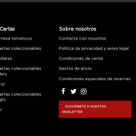
Cartas
Sobre nosotros
 mesa temáticos
Contacte con nosotros
artas coleccionables
Política de privacidad y aviso legal
liares
Condiciones de venta
artas coleccionables
Gastos de envío
ders
Condiciones especiales de reservas
rol
artas coleccionables
ght
SUSCRÍBETE A NUESTRA
r
NEWLETTER