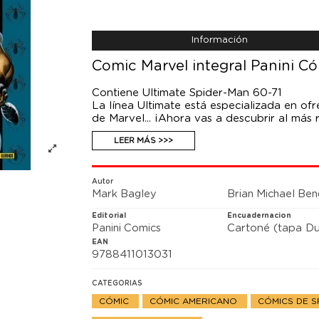
Información
Comic Marvel integral Panini Có
Contiene Ultimate Spider-Man 60-71
La línea Ultimate está especializada en of
de Marvel... ¡Ahora vas a descubrir al más
de la historia de La Casa de las Ideas, lle
LEER MÁS >>>
haya puesto a prueba en decenas de ocasi
auténtica máquina de matar que no se de
intercambiado sus mentes y, mientras ambos
tal cosa, sus vidas se convierten en una lo
Autor
Mark Bagley
Brian Michael Ben
Editorial
Encuadernacion
Panini Comics
Cartoné (tapa Du
EAN
9788411013031
CATEGORIAS
CÓMIC
CÓMIC AMERICANO
CÓMICS DE 