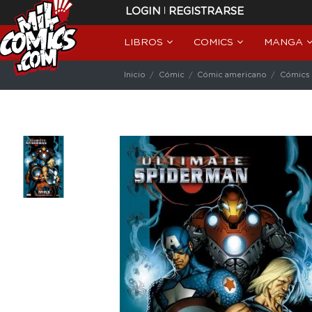
|
LOGIN
REGISTRARSE
LIBROS
COMICS
MANGA
Inicio
Cómic
Cómic americano
Cómics 