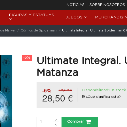
NOTICIAS
SOBRE NOSOTROS
FIGURAS Y ESTATUAS
JUEGOS
MERCHANDISI
de Marvel
Cómics de Spiderman
Ultimate Integral. Ultimate Spiderman 0
-5%
Ultimate Integral.
Matanza
-5%
Disponibilidad:En stock
30,00 €
28,50 €
¿Qué significa esto?
Comprar