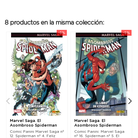
8 productos en la misma colección:
-5%
-5%
Marvel Saga. El
Marvel Saga. El
Asombroso Spiderman
Asombroso Spiderman
04. Feliz cumpleaños
05. El libro de Ezequiel
Comic Panini Marvel Saga nº
Comic Panini. Marvel Saga
12. Spiderman nº 4. Feliz
nº 16. Spiderman nº 5. El