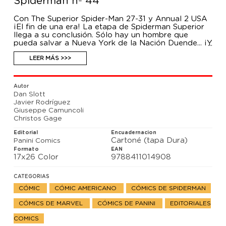
Spiderman nº 44
Con The Superior Spider-Man 27-31 y Annual 2 USA
¡El fin de una era! La etapa de Spiderman Superior
llega a su conclusión. Sólo hay un hombre que
pueda salvar a Nueva York de la Nación Duende... ¡Y
ese hombre es el auténtico y verdadero Spiderman
Superior! ¿Echabas de menos al auténtico Hombre
LEER MÁS >>>
Araña? Aquí lo tienes. Nada será igual después de
esto.
Autor
Dan Slott
Javier Rodríguez
Giuseppe Camuncoli
Christos Gage
Editorial
Encuadernacion
Cartoné (tapa Dura)
Panini Comics
Formato
EAN
17x26 Color
9788411014908
CATEGORIAS
CÓMIC
CÓMIC AMERICANO
CÓMICS DE SPIDERMAN
CÓMICS DE MARVEL
CÓMICS DE PANINI
EDITORIALES
COMICS