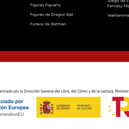
Juego de c
Figuras Figuarts
Fantasy Fli
Figuras de Dragon Ball
Warhamme
Funkos de Batman