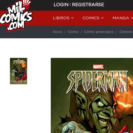
|
LOGIN
REGISTRARSE
LIBROS
COMICS
MANGA
Inicio
Cómic
Cómic americano
Cómics 