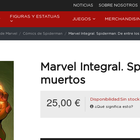
NOTICIAS
SOBRE NOSOTROS
FIGURAS Y ESTATUAS
JUEGOS
MERCHANDISI
de Marvel
Cómics de Spiderman
Marvel Integral. Spiderman: De entre lo
Marvel Integral. S
muertos
25,00 €
Disponibilidad:Sin stock
¿Qué significa esto?