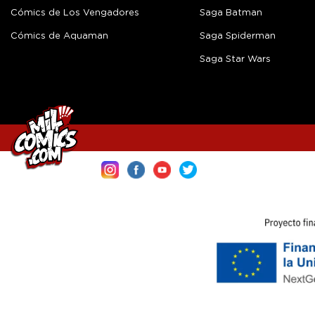
Cómics de Los Vengadores
Saga Batman
Cómics de Aquaman
Saga Spiderman
Saga Star Wars