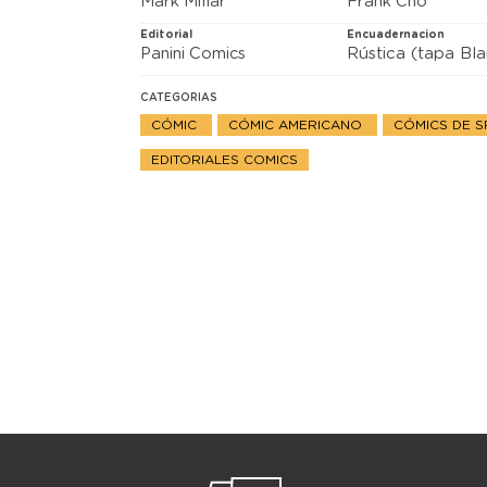
Mark Millar
Frank Cho
Editorial
Encuadernacion
Panini Comics
Rústica (tapa Bl
CATEGORIAS
CÓMIC
CÓMIC AMERICANO
CÓMICS DE 
EDITORIALES COMICS