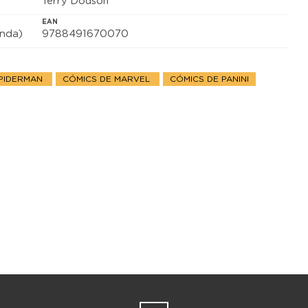
Terry Dodson
EAN
anda)
9788491670070
SPIDERMAN
CÓMICS DE MARVEL
CÓMICS DE PANINI