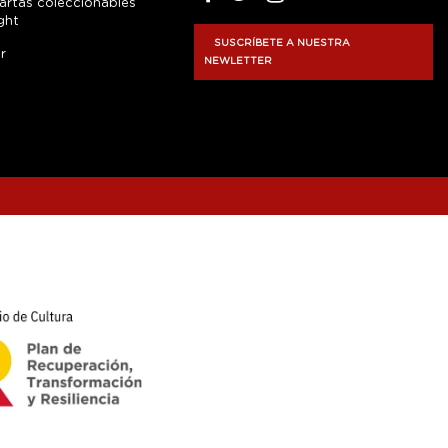
artas coleccionables
ght
SUSCRÍBETE A NUESTRA
r
NEWLETTER