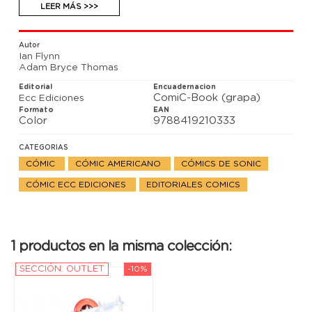
LEER MÁS >>>
Autor
Ian Flynn
Adam Bryce Thomas
Editorial
Encuadernacion
ComiC-Book (grapa)
Ecc Ediciones
Formato
EAN
Color
9788419210333
CATEGORIAS
CÓMIC
CÓMIC AMERICANO
CÓMICS DE SONIC
CÓMIC ECC EDICIONES
EDITORIALES COMICS
1 productos en la misma colección:
SECCIÓN: OUTLET
-10%