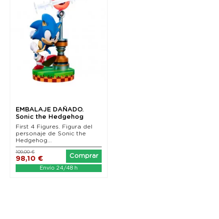
EMBALAJE DAÑADO.
Sonic the Hedgehog
Estatua Sonic Collector's...
First 4 Figures. Figura del
personaje de Sonic the
Hedgehog...
109,00 €
Comprar
98,10 €
Envío 24/48 h