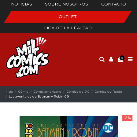
NOTICIAS
SOBRE NOSOTROS
CONTACTO
OUTLET
LIGA DE LA LEALTAD
0
Inicio
Cómic
Cómic americano
Cómics de DC
Cómics de Robin
Las aventuras de Batman y Robin 09
-5%