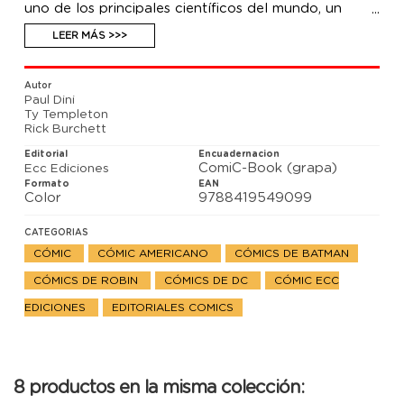
uno de los principales científicos del mundo, un
hombre que escapó del control de su padre. Sin
embargo, Batgirl va a asegurarse de que Talia no
LEER MÁS >>>
tenga éxito.
Autor
Paul Dini
Ty Templeton
Rick Burchett
Editorial
Encuadernacion
ComiC-Book (grapa)
Ecc Ediciones
Formato
EAN
Color
9788419549099
CATEGORIAS
CÓMIC
CÓMIC AMERICANO
CÓMICS DE BATMAN
CÓMICS DE ROBIN
CÓMICS DE DC
CÓMIC ECC
EDICIONES
EDITORIALES COMICS
8 productos en la misma colección: