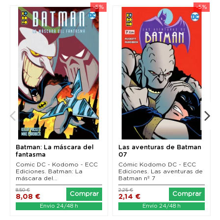
-5%
-5%
Batman: La máscara del
Las aventuras de Batman
fantasma
07
Comic DC - Kodomo - ECC
Cómic Kodomo DC - ECC
Ediciones. Batman: La
Ediciones. Las aventuras de
máscara del...
Batman nº 7
8,50 €
2,25 €
Comprar
Comprar
8,08 €
2,14 €
Envío 24/48 h
Envío 24/48 h