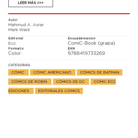
enfrentarse contra su propio hijo: Robin. ¡La historia
LEER MÁS >>>
que marcará el destino del Caballero Oscuro!
Autor
Mahmud A. Asrar
Mark Waid
Editorial
Encuadernacion
ComiC-Book (grapa)
Ecc
Formato
EAN
Color
9788419733269
CATEGORIAS
CÓMIC
CÓMIC AMERICANO
CÓMICS DE BATMAN
CÓMICS DE ROBIN
CÓMICS DE DC
CÓMIC ECC
EDICIONES
EDITORIALES COMICS