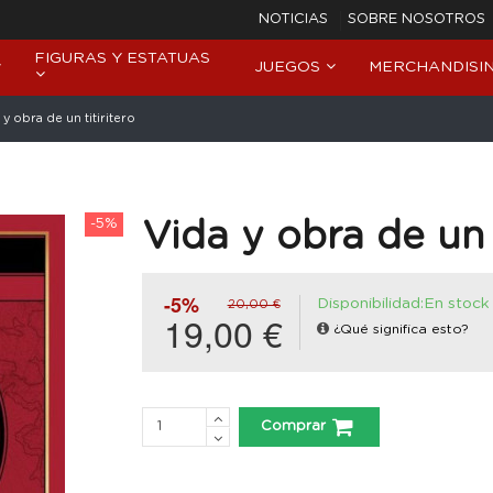
NOTICIAS
SOBRE NOSOTROS
FIGURAS Y ESTATUAS
JUEGOS
MERCHANDISI
 y obra de un titiritero
-5%
Vida y obra de un t
-5%
Disponibilidad:En stock
20,00 €
19,00 €
¿Qué significa esto?
Comprar