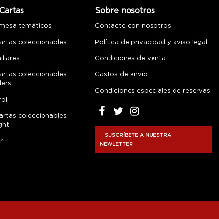
Cartas
Sobre nosotros
 mesa temáticos
Contacte con nosotros
artas coleccionables
Política de privacidad y aviso legal
liares
Condiciones de venta
artas coleccionables
Gastos de envío
ders
Condiciones especiales de reservas
rol
artas coleccionables
ght
SUSCRÍBETE A NUESTRA
r
NEWLETTER