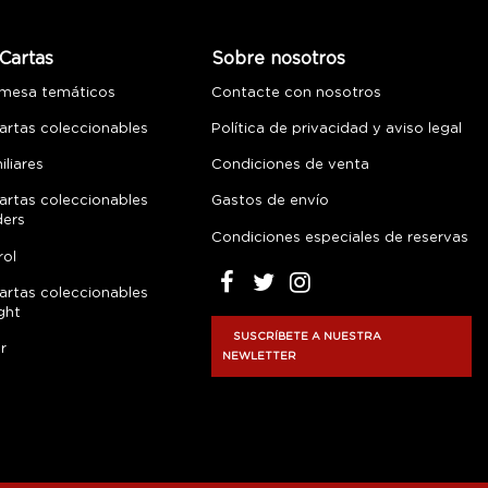
Cartas
Sobre nosotros
 mesa temáticos
Contacte con nosotros
artas coleccionables
Política de privacidad y aviso legal
liares
Condiciones de venta
artas coleccionables
Gastos de envío
ders
Condiciones especiales de reservas
rol
artas coleccionables
ght
SUSCRÍBETE A NUESTRA
r
NEWLETTER