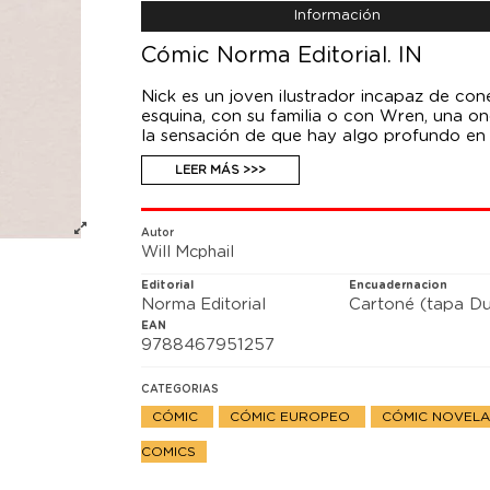
Información
Cómic Norma Editorial. IN
Nick es un joven ilustrador incapaz de con
esquina, con su familia o con Wren, una on
la sensación de que hay algo profundo en
interactúe con ellas. Su vida social no es 
LEER MÁS >>>
perdidas en pretenciosas cafeterías clóni
Pero llega un momento en el que Nick apren
importa, y es entonces cuando descubre lo
alrededor. Will McPhail presenta con su ca
Autor
Will Mcphail
prima que es a la vez emotiva, novedosa e
esperanza en tiempos de aislamiento. Sobre
Editorial
Encuadernacion
e ilustraciones para The New Yorker desde
Norma Editorial
Cartoné (tapa Du
como Private Eye o New Statesman. En 2013 
EAN
Cartoonist's Association y en 2016 el prem
9788467951257
al mejor humorista gráfico. Vive en Edimbu
CATEGORIAS
CÓMIC
CÓMIC EUROPEO
CÓMIC NOVELA
COMICS