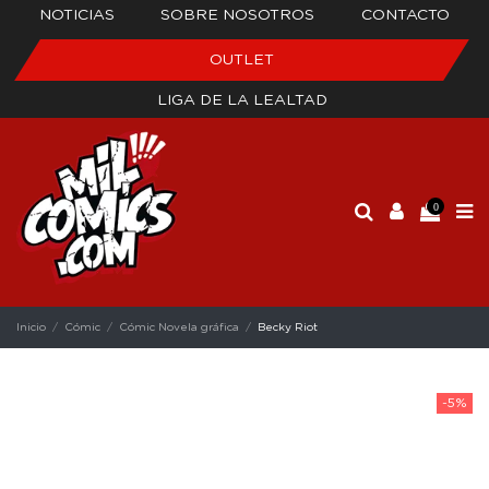
NOTICIAS
SOBRE NOSOTROS
CONTACTO
OUTLET
LIGA DE LA LEALTAD
0
Inicio
Cómic
Cómic Novela gráfica
Becky Riot
-5%