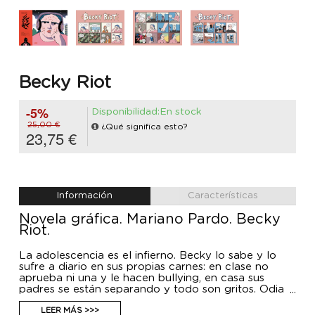
Becky Riot
-5%
Disponibilidad:En stock
25,00 €
¿Qué significa esto?
23,75 €
Información
Características
Novela gráfica. Mariano Pardo. Becky
Riot.
La adolescencia es el infierno. Becky lo sabe y lo
sufre a diario en sus propias carnes: en clase no
aprueba ni una y le hacen bullying, en casa sus
padres se están separando y todo son gritos. Odia
el sistema, el mundo, y solo quiere desaparecer.
Hasta que descubre un vídeo de las Pussy Riot, se
LEER MÁS >>>