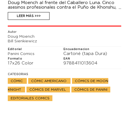
Doug Moench al frente del Caballero Luna. Cinco
asesinos profesionales contra el Puño de Khonshu,
una historia de fantasmas, el Hombre de Medianoche
y mucho más, en el ambicioso proyecto en que Bill
LEER MÁS >>>
Sienkiewicz eclosionó como artista, llevando a cabo
una prodigiosa evolución gráfica. Incluye secciones
editoriales de los cómics originales relativas al
Autor
Caballero Luna.
Doug Moench
Bill Sienkiewicz
Editorial
Encuadernacion
Cartoné (tapa Dura)
Panini Comics
Formato
EAN
17x26 Color
9788411013604
CATEGORIAS
CÓMIC
CÓMIC AMERICANO
CÓMICS DE MOON
KNIGHT
CÓMICS DE MARVEL
CÓMICS DE PANINI
EDITORIALES COMICS