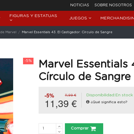
NOTICIAS
SOBRE NOSOTROS
FIGURAS Y ESTATUAS
JUEGOS
MERCHANDISI
de Marvel
Marvel Essentials 43. El Castigador: Círculo de Sangre
-5%
Marvel Essentials 
Círculo de Sangre
-5%
Disponibilidad:En stock
11,99 €
11,39 €
¿Qué significa esto?
Comprar