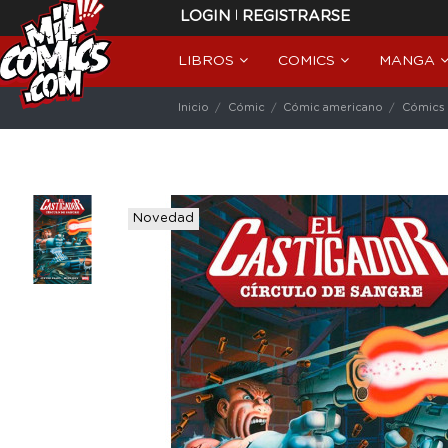
|
LOGIN
REGISTRARSE
LIBROS
COMICS
MANGA
Inicio
Cómic
Cómic americano
Cómics 
Novedad