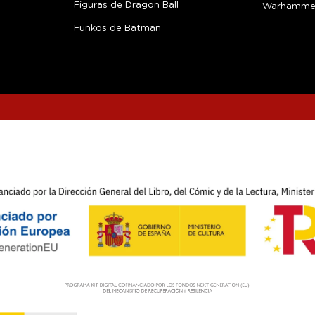
Figuras de Dragon Ball
Warhamme
Funkos de Batman