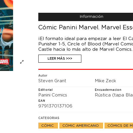
Información
Cómic Panini Marvel. Marvel Ess
¡El formato ideal para empezar a leer El C
Punisher 1-5, Circle of Blood (Marvel Comi
Castle hacia lo más alto de Marvel Comics.
LEER MÁS >>>
El Castigador ha escapado de prisión y h
peor enemigo planea lanzarle el mayor ata
por Mike Zeck (Secret Wars, “La última ca
Autor
Steven Grant
Mike Zeck
Editorial
Encuadernacion
Panini Comics
Rústica (tapa Bl
EAN
9791370137106
CATEGORIAS
CÓMIC
CÓMIC AMERICANO
CÓMICS DE 