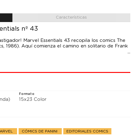
Características
entials nº 43
astigador! Marvel Essentials 43 recopila los comics The
cs, 1986). Aquí comienza el camino en solitario de Frank
a encendido la mecha de una guerra de bandas, pero su
que de su carrera. Un cómic violento y adulto, dibujado
cería de Kraven”) en el apogeo de su carrera.
Formato
anda)
15x23 Color
MARVEL
CÓMICS DE PANINI
EDITORIALES COMICS