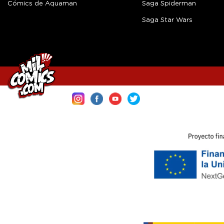
Cómics de Aquaman
Saga Spiderman
Saga Star Wars