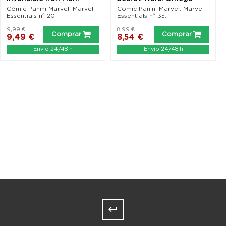
Extremis
Cómic Panini Marvel. Marvel
Cómic Panini Marvel. Marvel
Essentials nº 20
Essentials nº 35.
9,99 €
8,99 €
Comprar
Comprar
9,49 €
8,54 €
Envío 24/48 h
Envío 24/48 h