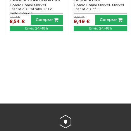
de los mutantes
Cómic Panini Marvel
Cómic Panini Marvel. Marvel
Essentials Patrulla-X: La
Essentials nº 11.
maldición de...
8,99 €
9,99 €
Comprar
Comprar
8,54 €
9,49 €
Envío 24/48 h
Envío 24/48 h