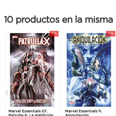
10 productos en la misma 
-5%
-5%
Marvel Essentials 07.
Marvel Essentials 11.
Patrulla-X: La maldición
Aniquilación