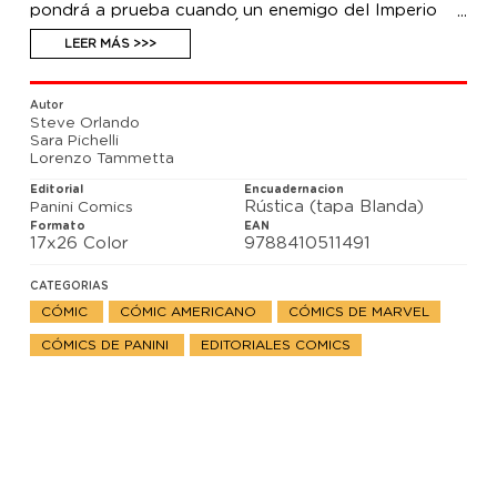
pondrá a prueba cuando un enemigo del Imperio
Kree-Skrull caiga por la Última Puerta, desesperado
por vengar a sus camaradas caídos. ¿Wanda
LEER MÁS >>>
honrará el compromiso que asumió de ayudar a los
necesitados? ¿O su amor por su hijo Wiccan y el
marido de éste, Hulkling, triunfará sobre todo?
Autor
Steve Orlando
Sara Pichelli
Lorenzo Tammetta
Editorial
Encuadernacion
Rústica (tapa Blanda)
Panini Comics
Formato
EAN
17x26 Color
9788410511491
CATEGORIAS
CÓMIC
CÓMIC AMERICANO
CÓMICS DE MARVEL
CÓMICS DE PANINI
EDITORIALES COMICS