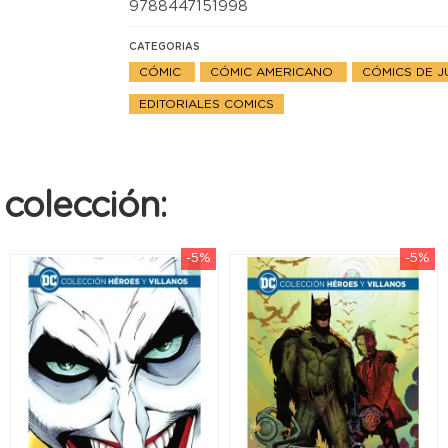
9788447151998
CATEGORIAS
CÓMIC
CÓMIC AMERICANO
CÓMICS DE J
EDITORIALES COMICS
colección:
-5%
-5%