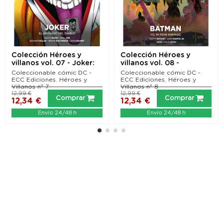
Colección Héroes y
Colección Héroes y
villanos vol. 07 - Joker:
villanos vol. 08 -
Abogado del diablo
Batman: Yo, mi peor...
Coleccionable cómic DC -
Coleccionable cómic DC -
ECC Ediciones. Héroes y
ECC Ediciones. Héroes y
Villanos nº 7
Villanos nº 8
12,99 €
12,99 €
Comprar
Comprar
12,34 €
12,34 €
Envío 24/48 h
Envío 24/48 h