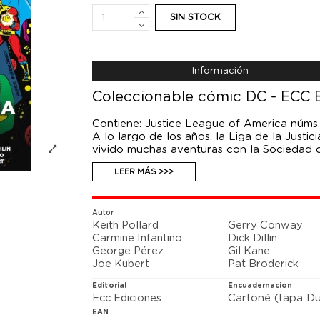
SIN STOCK
Información
Coleccionable cómic DC - ECC Ed
Contiene: Justice League of America núms
A lo largo de los años, la Liga de la Justi
vivido muchas aventuras con la Sociedad de
formada en su mayoría por héroes veteran
LEER MÁS >>>
peligros tan terribles como el Sindicato d
que van a tener que vencer: ¡el mismísimo 
Los legendarios George Pérez, Dick Dillin
acompañada por dos clásicos más de la his
Autor
Keith Pollard
Gerry Conway
regreso de los alienígenas que provocaron l
Carmine Infantino
Dick Dillin
George Pérez
Gil Kane
Joe Kubert
Pat Broderick
Editorial
Encuadernacion
Ecc Ediciones
Cartoné (tapa Du
EAN