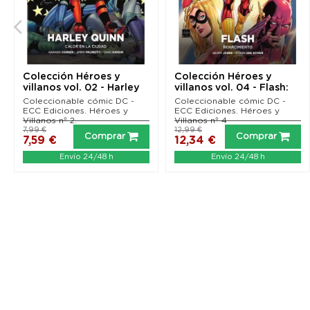
Colección Héroes y
Colección Héroes y
villanos vol. 02 - Harley
villanos vol. 04 - Flash:
Quinn: Calor en...
Renacimiento
Coleccionable cómic DC -
Coleccionable cómic DC -
ECC Ediciones. Héroes y
ECC Ediciones. Héroes y
Villanos nº 2.
Villanos nº 4
7,99 €
12,99 €
Comprar
Comprar
7,59 €
12,34 €
Envío 24/48 h
Envío 24/48 h