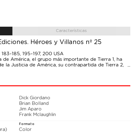
Características
iciones. Héroes y Villanos nº 25
. 183–185, 195–197, 200 USA
cia de América, el grupo más importante de Tierra 1, ha
 la Justicia de América, su contrapartida de Tierra 2,
os de la Segunda Guerra Mundial. Han hecho frente a
el Crimen, pero nada los ha preparado para el enemigo al
Darkseid!
 y Gerry Conway nos traen esta aventura mítica
toria de DC Comics: el ataque del Ultra-Humanita y el
Dick Giordano
a fundación de la versión original de la Liga.
Brian Bolland
Jim Aparo
Frank Mclaughlin
Formato
ra)
Color