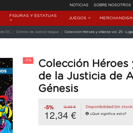
NOTICIAS
SOBRE NOSOTROS
FIGURAS Y ESTATUAS
JUEGOS
MERCHANDISI
 de DC
Cómics de Justice league
Colección Héroes y villanos vol. 25 - Lig
-5%
Colección Héroes y
de la Justicia de 
Génesis
-5%
Disponibilidad:Sin stock
12,99 €
12,34 €
¿Qué significa esto?