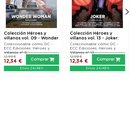
Colección Héroes y
Colección Héroes y
villanos vol. 09 - Wonder
villanos vol. 13 - Joker:
Woman: Reflexiones
Asylum vol. 1
Coleccionable cómic DC -
Coleccionable cómic DC -
ECC Ediciones. Héroes y
ECC Ediciones. Héroes y
Villanos nº 9
Villanos nº 13
12,99 €
12,99 €
Comprar
Comprar
12,34 €
12,34 €
Envío 24/48 h
Envío 24/48 h