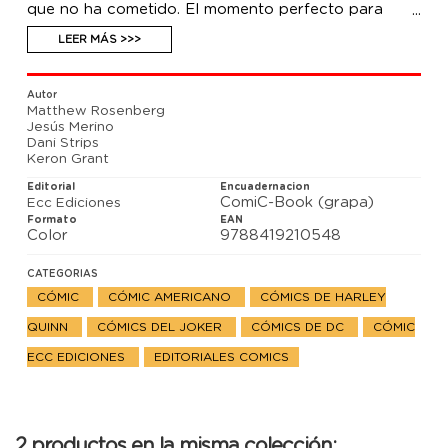
que no ha cometido. El momento perfecto para
continuar con sus retorcidas historias. ¿Máscara
Negra viajando por medio mundo? ¿Harley Quinn en
LEER MÁS >>>
lo más profundo de Gotham City?
Autor
Matthew Rosenberg
Jesús Merino
Dani Strips
Keron Grant
Editorial
Encuadernacion
ComiC-Book (grapa)
Ecc Ediciones
Formato
EAN
Color
9788419210548
CATEGORIAS
CÓMIC
CÓMIC AMERICANO
CÓMICS DE HARLEY
QUINN
CÓMICS DEL JOKER
CÓMICS DE DC
CÓMIC
ECC EDICIONES
EDITORIALES COMICS
2 productos en la misma colección: