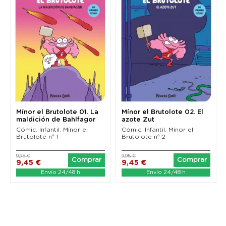
Mínor el Brutolote 01. La
Mínor el Brutolote 02. El
maldición de Bahlfagor
azote Zut
Cómic. Infantil. Mínor el
Cómic. Infantil. Mínor el
Brutolote nº 1
Brutolote nº 2
9,95 €
9,95 €
Comprar
Comprar
9,45 €
9,45 €
Envío 24/48 h
Envío 24/48 h