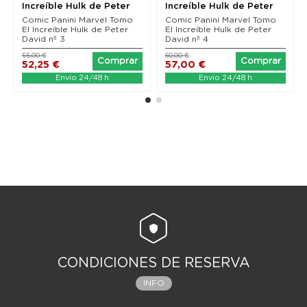
Increíble Hulk de Peter
Increíble Hulk de Peter
David 03. Dentro...
David 04. Fantasmas...
Comic Panini Marvel Tomo
Comic Panini Marvel Tomo
El Increíble Hulk de Peter
El Increíble Hulk de Peter
David nº 3
David nº 4
55,00 €
60,00 €
Comprar
Comprar
52,25 €
57,00 €
Envío 24/48 h
Envío 24/48 h
CONDICIONES DE RESERVA
INFO