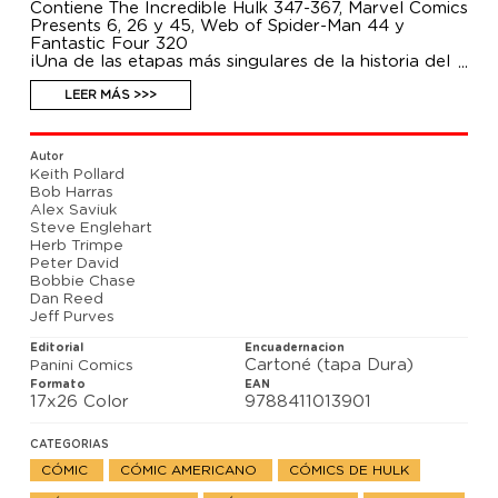
Contiene The Incredible Hulk 347-367, Marvel Comics
Presents 6, 26 y 45, Web of Spider-Man 44 y
Fantastic Four 320
¡Una de las etapas más singulares de la historia del
Monstruo Gamma, reunida en un único volumen de
Marvel Héroes! Hulk ha despertado en Las Vegas.
LEER MÁS >>>
Sigue siendo gris, pero ha dejado de destruir cuanto
encuentra a su paso. Ahora se ha convertido en un
matón de casino... ¡y así es como ha nacido Joe
Autor
Arréglalo! Descubre la nueva vida del Goliat Gris, el
Keith Pollard
debut de Marlo Chandler y los encuentros de la
Bob Harras
nueva personalidad de Hulk con nuevos y viejos
Alex Saviuk
enemigos, además de con Spiderman y La Cosa, en
Steve Englehart
una memorable fase que cimentó la leyenda de
Herb Trimpe
Peter David como guionista del personaje.
Peter David
Bobbie Chase
Dan Reed
Jeff Purves
Editorial
Encuadernacion
Cartoné (tapa Dura)
Panini Comics
Formato
EAN
17x26 Color
9788411013901
CATEGORIAS
CÓMIC
CÓMIC AMERICANO
CÓMICS DE HULK