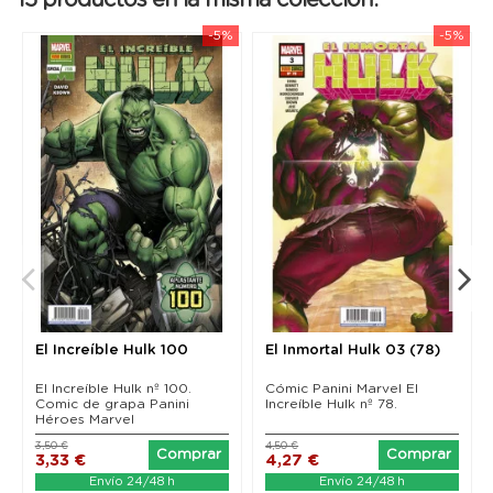
15 productos en la misma colección:
-5%
-5%
El Increíble Hulk 100
El Inmortal Hulk 03 (78)
El Increíble Hulk nº 100.
Cómic Panini Marvel El
Comic de grapa Panini
Increíble Hulk nº 78.
Héroes Marvel
3,50 €
4,50 €
Comprar
Comprar
3,33 €
4,27 €
Envío 24/48 h
Envío 24/48 h