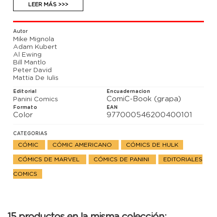
escena contextualizadora, creada para la ocasión
LEER MÁS >>>
por Al Ewing.
Autor
Mike Mignola
Adam Kubert
Al Ewing
Bill Mantlo
Peter David
Mattia De Iulis
Editorial
Encuadernacion
ComiC-Book (grapa)
Panini Comics
Formato
EAN
Color
977000546200400101
CATEGORIAS
CÓMIC
CÓMIC AMERICANO
CÓMICS DE HULK
CÓMICS DE MARVEL
CÓMICS DE PANINI
EDITORIALES
COMICS