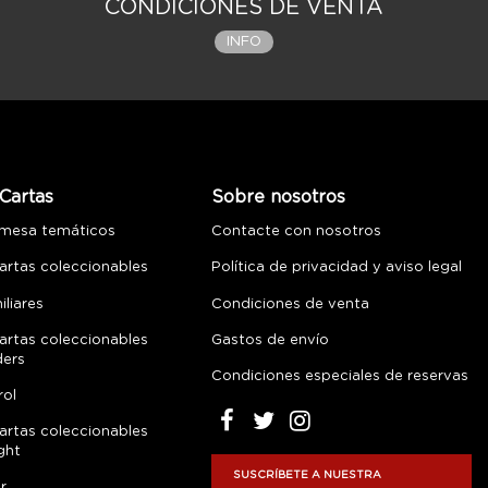
CONDICIONES DE VENTA
INFO
Cartas
Sobre nosotros
 mesa temáticos
Contacte con nosotros
artas coleccionables
Política de privacidad y aviso legal
liares
Condiciones de venta
artas coleccionables
Gastos de envío
ders
Condiciones especiales de reservas
rol
artas coleccionables
ght
SUSCRÍBETE A NUESTRA
r