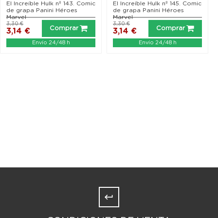
El Increíble Hulk nº 143. Comic
El Increíble Hulk nº 145. Comic
de grapa Panini Héroes
de grapa Panini Héroes
Marvel
Marvel
3,30 €
3,30 €
Comprar
Comprar
3,14 €
3,14 €
Envío 24/48 h
Envío 24/48 h