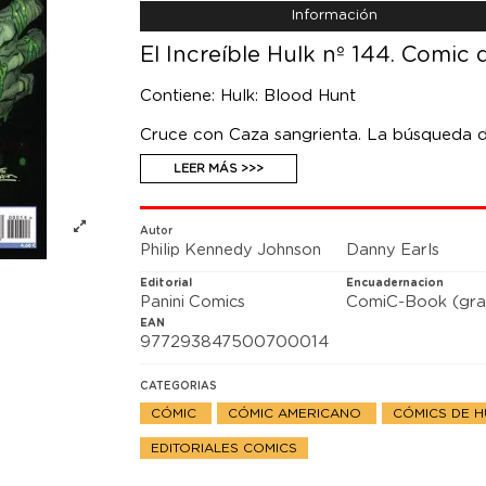
Información
El Increíble Hulk nº 144. Comic
Contiene: Hulk: Blood Hunt
Cruce con Caza sangrienta. La búsqueda de
y Banner hasta un pueblo donde sólo hay u
LEER MÁS >>>
termine la noche, aprenderán que tienen a
esconde aquello que nunca hubieran sosp
Autor
Philip Kennedy Johnson
Danny Earls
Editorial
Encuadernacion
Panini Comics
ComiC-Book (gra
EAN
977293847500700014
CATEGORIAS
CÓMIC
CÓMIC AMERICANO
CÓMICS DE 
EDITORIALES COMICS