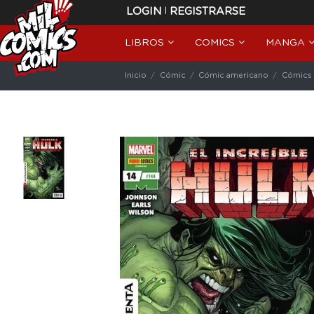
|
LOGIN
REGISTRARSE
LIBROS
COMICS
MANGA
Inicio
Cómic
Cómic americano
Cómics 