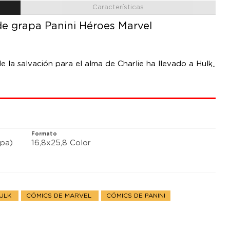
Características
 de grapa Panini Héroes Marvel
 la salvación para el alma de Charlie ha llevado a Hulk
n habitante... con una historia que contar. Antes de que
nte ellos mucho más de lo que parece, y que el desierto
echado.
Formato
pa)
16,8x25,8 Color
HULK
CÓMICS DE MARVEL
CÓMICS DE PANINI