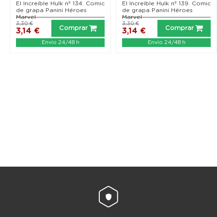
El Increíble Hulk nº 134. Comic
El Increíble Hulk nº 139. Comic
de grapa Panini Héroes
de grapa Panini Héroes
Marvel
Marvel
3,30 €
3,30 €
Comprar
Comprar
3,14 €
3,14 €
Envío 24/48 h
Envío 24/48 h