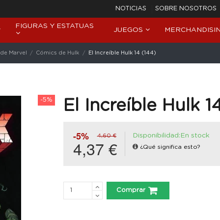
NOTICIAS
SOBRE NOSOTROS
FIGURAS Y ESTATUAS
JUEGOS
MERCHANDISI
de Marvel
Cómics de Hulk
El Increíble Hulk 14 (144)
-5%
El Increíble Hulk 1
-5%
Disponibilidad:En stock
4,60 €
4,37 €
¿Qué significa esto?
Comprar