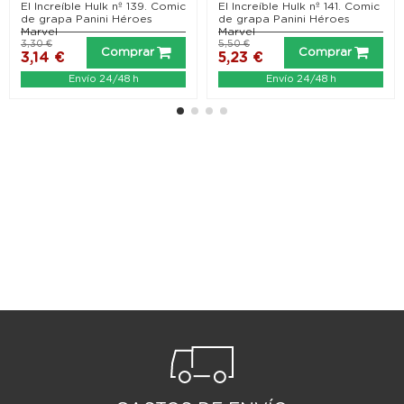
El Increíble Hulk nº 139. Comic
El Increíble Hulk nº 141. Comic
de grapa Panini Héroes
de grapa Panini Héroes
Marvel
Marvel
3,30 €
5,50 €
Comprar
Comprar
3,14 €
5,23 €
Envío 24/48 h
Envío 24/48 h