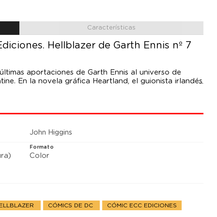
Características
iciones. Hellblazer de Garth Ennis nº 7
últimas aportaciones de Garth Ennis al universo de
ine. En la novela gráfica Heartland, el guionista irlandés
ra relatar un drama familiar protagonizado por Kit
arios de la colección. Y en el arco argumental Hijo del
nis colabora con John Higgins para plasmar sobre el
oderes que parece tener la clave del fin del mundo.
John Higgins
Formato
ra)
Color
HELLBLAZER
CÓMICS DE DC
CÓMIC ECC EDICIONES