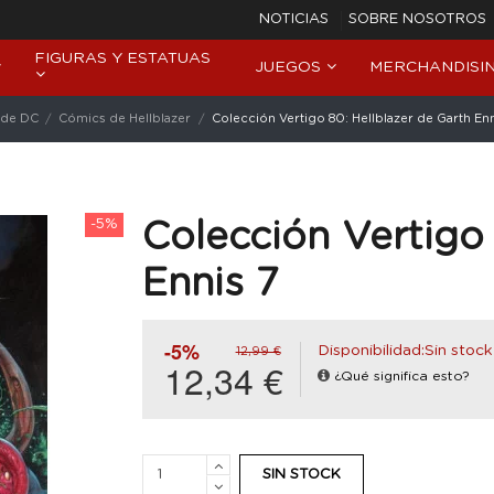
NOTICIAS
SOBRE NOSOTROS
FIGURAS Y ESTATUAS
JUEGOS
MERCHANDISI
 de DC
Cómics de Hellblazer
Colección Vertigo 80: Hellblazer de Garth Enn
-5%
Colección Vertigo 
Ennis 7
-5%
Disponibilidad:Sin stock
12,99 €
12,34 €
¿Qué significa esto?
SIN STOCK