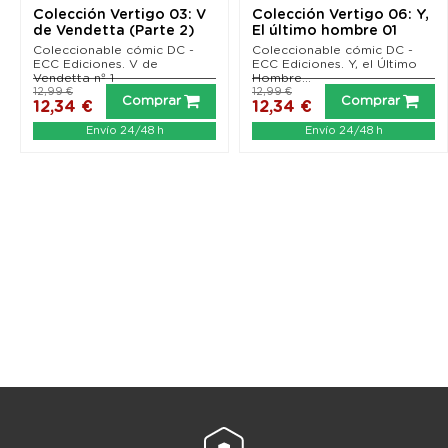
Colección Vertigo 03: V
Colección Vertigo 06: Y,
de Vendetta (Parte 2)
El último hombre 01
Coleccionable cómic DC -
Coleccionable cómic DC -
ECC Ediciones. V de
ECC Ediciones. Y, el Último
Vendetta nº 1
Hombre...
12,99 €
12,99 €
Comprar
Comprar
12,34 €
12,34 €
Envío 24/48 h
Envío 24/48 h