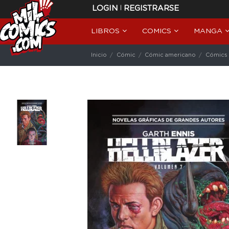
|
LOGIN
REGISTRARSE
LIBROS
COMICS
MANGA
Inicio
Cómic
Cómic americano
Cómics