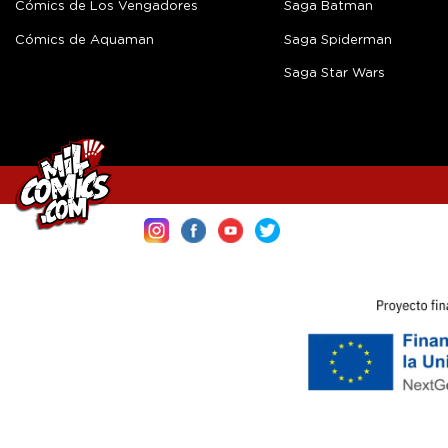
Cómics de Los Vengadores
Saga Batman
Cómics de Aquaman
Saga Spiderman
Saga Star Wars