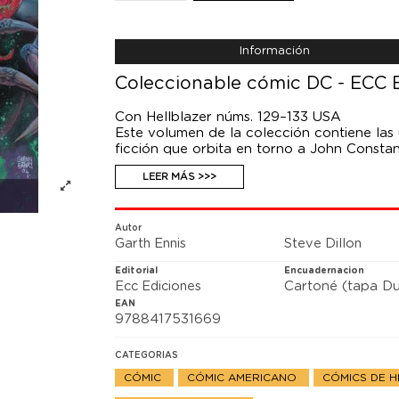
Información
Coleccionable cómic DC - ECC Ed
Con Hellblazer núms. 129–133 USA
Este volumen de la colección contiene las 
ficción que orbita en torno a John Constant
vuelve a formar equipo con Steve Dillon pa
LEER MÁS >>>
Ryan, uno de los grandes personajes secund
hombre (Hellblazer núms. 129-133 USA), En
papel la historia de un extraño niño con p
Autor
Garth Ennis
Steve Dillon
Editorial
Encuadernacion
Ecc Ediciones
Cartoné (tapa Du
EAN
9788417531669
CATEGORIAS
CÓMIC
CÓMIC AMERICANO
CÓMICS DE 