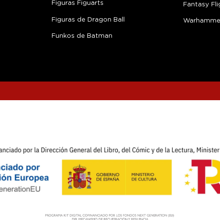
Figuras Figuarts
Fantasy Fli
Figuras de Dragon Ball
Warhamme
Funkos de Batman