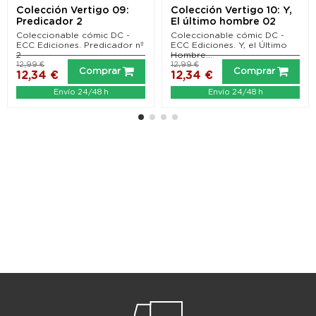
Colección Vertigo 09:
Colección Vertigo 10: Y,
Predicador 2
El último hombre 02
Coleccionable cómic DC -
Coleccionable cómic DC -
ECC Ediciones. Predicador nº
ECC Ediciones. Y, el Último
2
Hombre...
12,99 €
12,99 €
Comprar
Comprar
12,34 €
12,34 €
Envío 24/48 h
Envío 24/48 h