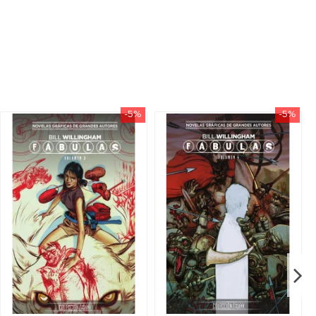
-5%
-5%