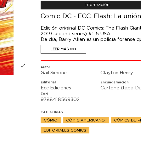
Información
Comic DC - ECC. Flash: La unión
Edición original DC Comics: The Flash Giant
2019 second series) #1-5 USA
De día, Barry Allen es un policía forense q
que alguien corre peligro, acude más depri
LEER MÁS >>>
Rápido del Mundo!
Y más vale que no pierda el tiempo, porque
villanos como Ola de Calor, que ha subido
local. Flash es el único capaz de apagar e
Autor
Gail Simone
Clayton Henry
ambicioso cuyo premio fuera la ciudad ent
¡Averígualo en Flash: La unión hace el fra
Editorial
Encuadernacion
velocidad escritos por Gail Simone (Wond
Ecc Ediciones
Cartoné (tapa Du
Henry (Batman/Superman) que narran diver
EAN
de Calor, el Capitán Frío y muchos más adv
9788418569302
CATEGORIAS
CÓMIC
CÓMIC AMERICANO
CÓMICS DE 
EDITORIALES COMICS