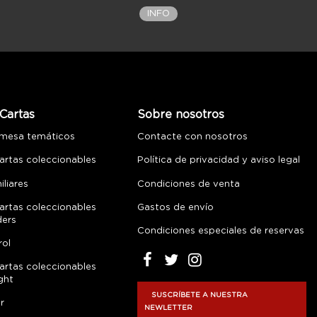
INFO
Cartas
Sobre nosotros
 mesa temáticos
Contacte con nosotros
artas coleccionables
Política de privacidad y aviso legal
liares
Condiciones de venta
artas coleccionables
Gastos de envío
ders
Condiciones especiales de reservas
rol
artas coleccionables
ght
SUSCRÍBETE A NUESTRA
r
NEWLETTER