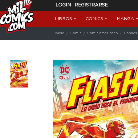
|
LOGIN
REGISTRARSE
LIBROS
COMICS
MANGA
Inicio
Cómic
Cómic americano
Cómics