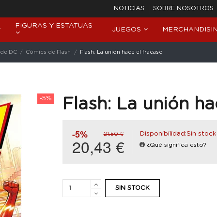
NOTICIAS
SOBRE NOSOTROS
FIGURAS Y ESTATUAS
JUEGOS
MERCHANDISI
 de DC
Cómics de Flash
Flash: La unión hace el fracaso
-5%
Flash: La unión ha
-5%
Disponibilidad:Sin stock
21,50 €
20,43 €
¿Qué significa esto?
SIN STOCK