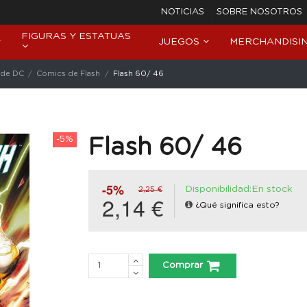
NOTICIAS
SOBRE NOSOTROS
FIGURAS Y ESTATUAS
JUEGOS
MERCHANDISI
 de DC
Cómics de Flash
Flash 60/ 46
-5%
Flash 60/ 46
-5%
Disponibilidad:En stock
2,25 €
2,14 €
¿Qué significa esto?
Comprar