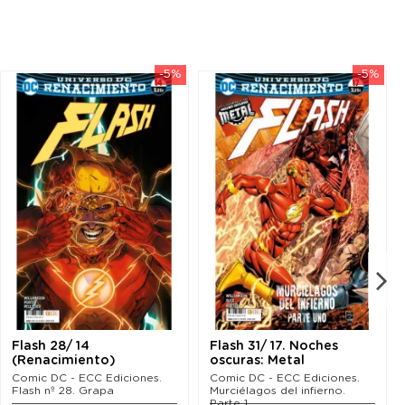
-5%
-5%
Flash 28/ 14
Flash 31/ 17. Noches
(Renacimiento)
oscuras: Metal
(Renacimiento)
Comic DC - ECC Ediciones.
Comic DC - ECC Ediciones.
Flash nº 28. Grapa
Murciélagos del infierno.
Parte 1....