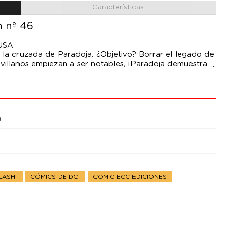
Características
h nº 46
 USA
 la cruzada de Paradoja. ¿Objetivo? Borrar el legado de
s villanos empiezan a ser notables, ¡Paradoja demuestra
 Barry Allen se ha enfrentado!
n
FLASH
CÓMICS DE DC
CÓMIC ECC EDICIONES