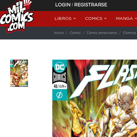
|
LOGIN
REGISTRARSE
LIBROS
COMICS
MANGA
Inicio
Cómic
Cómic americano
Cómics