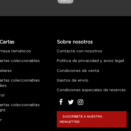
INFO
Cartas
Sobre nosotros
 mesa temáticos
Contacte con nosotros
artas coleccionables
Política de privacidad y aviso legal
liares
Condiciones de venta
artas coleccionables
Gastos de envío
ders
Condiciones especiales de reservas
rol
artas coleccionables
ght
SUSCRÍBETE A NUESTRA
r
NEWLETTER