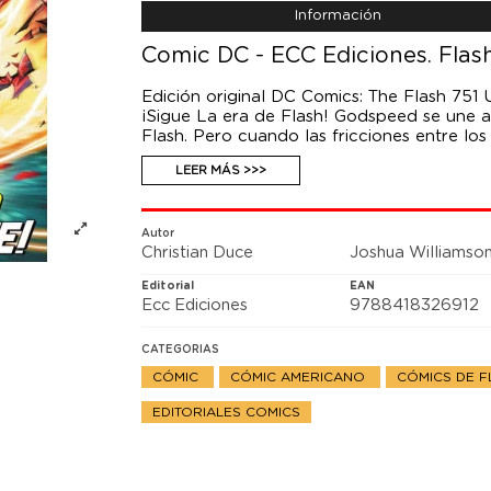
Información
Comic DC - ECC Ediciones. Flas
Edición original DC Comics: The Flash 751
¡Sigue La era de Flash! Godspeed se une a
Flash. Pero cuando las fricciones entre lo
que puede ser el enemigo más letal al que
LEER MÁS >>>
Autor
Christian Duce
Joshua Williamso
Editorial
EAN
Ecc Ediciones
9788418326912
CATEGORIAS
CÓMIC
CÓMIC AMERICANO
CÓMICS DE 
EDITORIALES COMICS