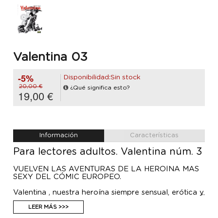
Valentina 03
-5%
Disponibilidad:Sin stock
20,00 €
¿Qué significa esto?
19,00 €
Información
Características
Para lectores adultos. Valentina núm. 3
VUELVEN LAS AVENTURAS DE LA HEROÍNA MÁS
SEXY DEL CÓMIC EUROPEO.
Valentina , nuestra heroína siempre sensual, erótica y
soñadora, nos muestra en esta ocasión su faceta
más aventurera. De la mano de Philip Rembrandt,
LEER MÁS >>>
también conocido como Neutrón , se adentrará en