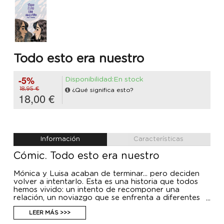
Todo esto era nuestro
-5%
Disponibilidad:En stock
18,95 €
¿Qué significa esto?
18,00 €
Información
Características
Cómic. Todo esto era nuestro
Mónica y Luisa acaban de terminar... pero deciden
volver a intentarlo. Esta es una historia que todos
hemos vivido: un intento de recomponer una
relación, un noviazgo que se enfrenta a diferentes
de obstáculos, a viejos reclamos, a promesas rotas, a
planes inconclusos... Esta es una historia de desamor
LEER MÁS >>>
con un final feliz.