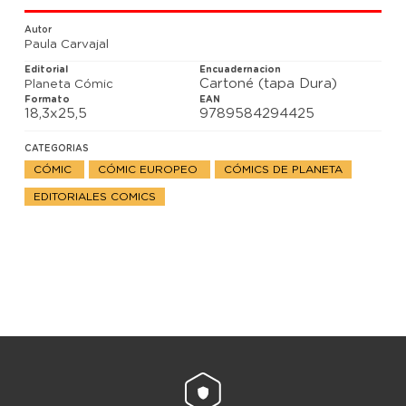
Autor
Paula Carvajal
Editorial
Encuadernacion
Cartoné (tapa Dura)
Planeta Cómic
Formato
EAN
18,3x25,5
9789584294425
CATEGORIAS
CÓMIC
CÓMIC EUROPEO
CÓMICS DE PLANETA
EDITORIALES COMICS