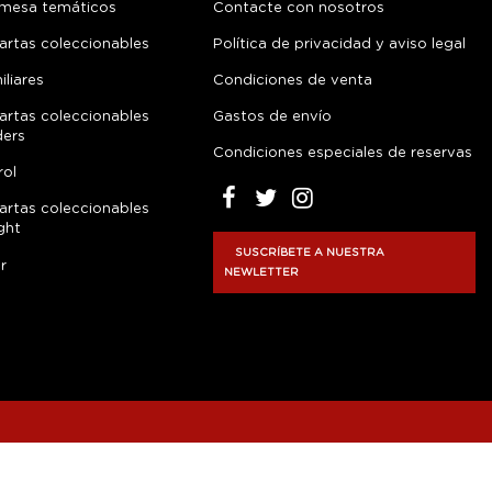
 mesa temáticos
Contacte con nosotros
artas coleccionables
Política de privacidad y aviso legal
liares
Condiciones de venta
artas coleccionables
Gastos de envío
ders
Condiciones especiales de reservas
rol
artas coleccionables
ght
SUSCRÍBETE A NUESTRA
r
NEWLETTER