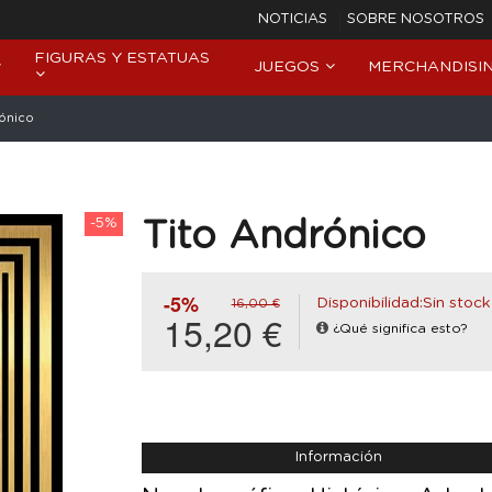
NOTICIAS
SOBRE NOSOTROS
FIGURAS Y ESTATUAS
JUEGOS
MERCHANDISI
ónico
-5%
Tito Andrónico
-5%
Disponibilidad:Sin stock
16,00 €
15,20 €
¿Qué significa esto?
Información