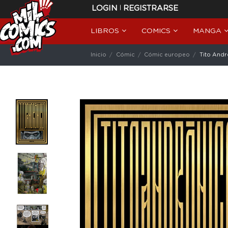
|
LOGIN
REGISTRARSE
LIBROS
COMICS
MANGA
Inicio
Cómic
Cómic europeo
Tito Andr