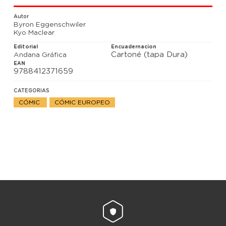
música de Maria Callas. ¿Podrá Charlie seguir el
ejemplo de la diva por antonomasia en su propia
Autor
vida?
Byron Eggenschwiler
Kyo Maclear
Editorial
Encuadernacion
Cartoné (tapa Dura)
Andana Gráfica
EAN
9788412371659
CATEGORIAS
CÓMIC
CÓMIC EUROPEO