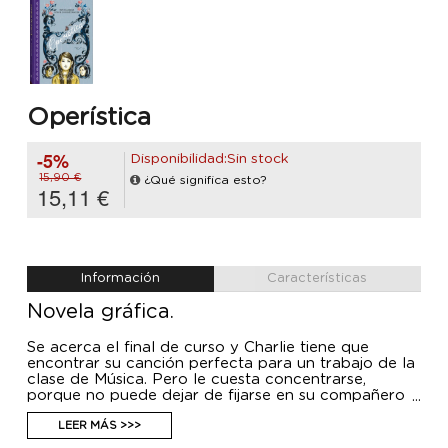
Operística
-5%
Disponibilidad:Sin stock
15,90 €
¿Qué significa esto?
15,11 €
Información
Características
Novela gráfica.
Se acerca el final de curso y Charlie tiene que
encontrar su canción perfecta para un trabajo de la
clase de Música. Pero le cuesta concentrarse,
porque no puede dejar de fijarse en su compañero
de clase Emile ni de preguntarse por Luka, que ha
dejado de ir a la escuela. Entonces, cuando el
LEER MÁS >>>
profesor les habla de la ópera, Charlie descubre la