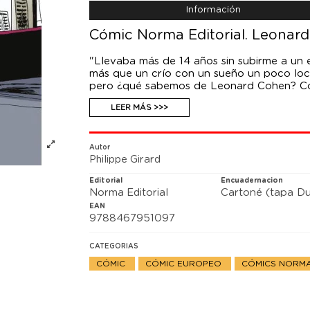
Información
Cómic Norma Editorial. Leonard
"Llevaba más de 14 años sin subirme a un
más que un crío con un sueño un poco loco
pero ¿qué sabemos de Leonard Cohen? Comp
"Suzanne" o la inolvidable "Hallelujah", su
LEER MÁS >>>
Spector y Jeff Buckley. Poeta enamorado 
eterna, Cohen atraviesa el siglo XX como u
Autor
Philippe Girard
Editorial
Encuadernacion
Norma Editorial
Cartoné (tapa Du
EAN
9788467951097
CATEGORIAS
CÓMIC
CÓMIC EUROPEO
CÓMICS NORMA