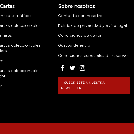
Cartas
Sobre nosotros
 mesa temáticos
Contacte con nosotros
artas coleccionables
Política de privacidad y aviso legal
liares
Condiciones de venta
artas coleccionables
Gastos de envío
ders
Condiciones especiales de reservas
rol
artas coleccionables
ght
SUSCRÍBETE A NUESTRA
r
NEWLETTER