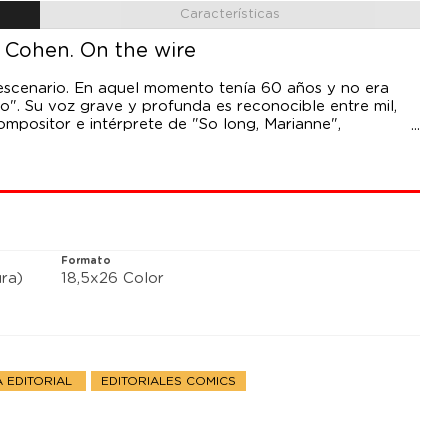
Características
 Cohen. On the wire
 escenario. En aquel momento tenía 60 años y no era
". Su voz grave y profunda es reconocible entre mil,
ositor e intérprete de "So long, Marianne",
 camino se cruzó con el de Janis Joplin, Lou Reed, Phil
presa de los excesos y de la búsqueda de un alma
n pájaro sobre un cable.
Formato
ra)
18,5x26 Color
 EDITORIAL
EDITORIALES COMICS