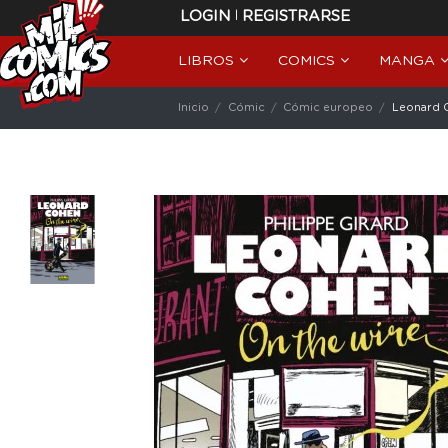
|
LOGIN
REGISTRARSE
LIBROS
COMICS
MANGA
Inicio
Cómic
Cómic europeo
Leonard C