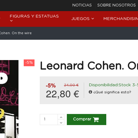
NOTICIAS
SOBRE NOSOTROS
FIGURAS Y ESTATUAS
JUEGOS
MERCHANDISI
ohen. On the wire
-5%
Leonard Cohen. On
-5%
Disponibilidad:Stock 3-
24,00 €
22,80 €
¿Qué significa esto?
Comprar