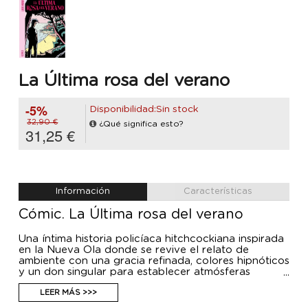
La Última rosa del verano
-5%
Disponibilidad:Sin stock
32,90 €
¿Qué significa esto?
31,25 €
Información
Características
Cómic. La Última rosa del verano
Una íntima historia policíaca hitchcockiana inspirada
en la Nueva Ola donde se revive el relato de
ambiente con una gracia refinada, colores hipnóticos
y un don singular para establecer atmósferas
misteriosas: Sin duda, ¡este es el nuevo Harari!
Es verano. Leo, un joven soñador parisino con
LEER MÁS >>>
esperanzas de convertirse en escritor, trabaja en una