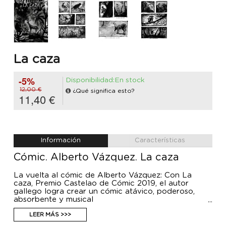
La caza
-5%
Disponibilidad:En stock
12,00 €
¿Qué significa esto?
11,40 €
Información
Características
Cómic. Alberto Vázquez. La caza
La vuelta al cómic de Alberto Vázquez: Con La
caza, Premio Castelao de Cómic 2019, el autor
gallego logra crear un cómic atávico, poderoso,
absorbente y musical
Ambientado en un entorno selvático, La caza se
adentra en la historia de un hombre primitivo que
LEER MÁS >>>
persigue a un animal. Mediante una narración llena