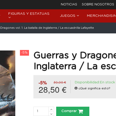
NOTICIAS
SOBRE NOSOTROS
FIGURAS Y ESTATUAS
JUEGOS
MERCHANDISI
Dragones vol. 1. La batalla de Inglaterra / La escuadrilla Lafayette
-5%
Guerras y Dragones
Inglaterra / La esc
-5%
Disponibilidad:En stock
30,00 €
28,50 €
¿Qué significa esto?
Comprar