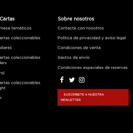
Cartas
Sobre nosotros
 mesa temáticos
Contacte con nosotros
artas coleccionables
Política de privacidad y aviso legal
liares
Condiciones de venta
artas coleccionables
Gastos de envío
ders
Condiciones especiales de reservas
rol
artas coleccionables
ght
SUSCRÍBETE A NUESTRA
r
NEWLETTER