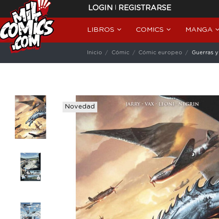
|
LOGIN
REGISTRARSE
LIBROS
COMICS
MANGA
Inicio
Cómic
Cómic europeo
Guerras y 
Novedad