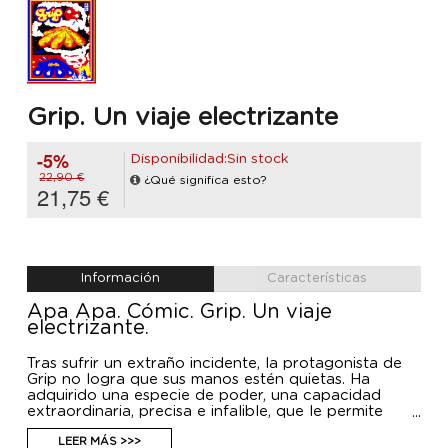
Grip. Un viaje electrizante
-5%
Disponibilidad:Sin stock
22,90 €
¿Qué significa esto?
21,75 €
Información
Características
Apa Apa. Cómic. Grip. Un viaje
electrizante.
Tras sufrir un extraño incidente, la protagonista de
Grip no logra que sus manos estén quietas. Ha
adquirido una especie de poder, una capacidad
extraordinaria, precisa e infalible, que le permite
manipular cualquier cosa. Sus manos firmes revelan
nuevas maneras de entender el entorno y empujan
LEER MÁS >>>